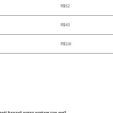
R$52
R$43
R$116
uanti bagagli posso portare con me?