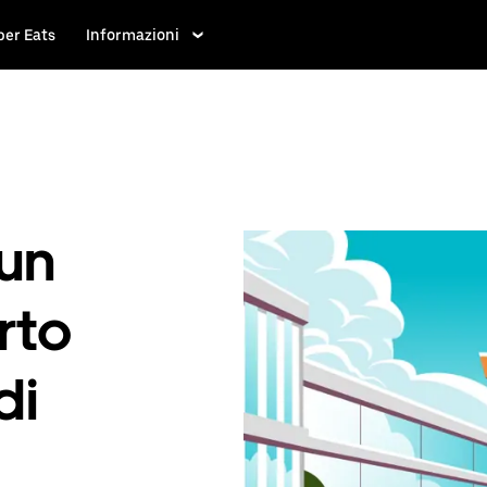
ber Eats
Informazioni
 un
rto
di