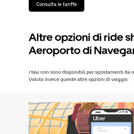
Utilizza
Consulta le tariffe
il
tasto
con
la
freccia
verso
Altre opzioni di ride 
il
basso
Aeroporto di Navega
per
interagire
con
il
calendario
I taxi non sono disponibili per spostamenti da 
e
Valuta invece queste altre opzioni di viaggio:
selezionare
una
data.
Utilizza
il
pulsante
Esc
per
chiudere
il