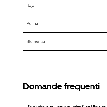
Itajaí
Penha
Blumenau
Domande frequenti
Se richiedo una corsa tramite l'app Uber, q