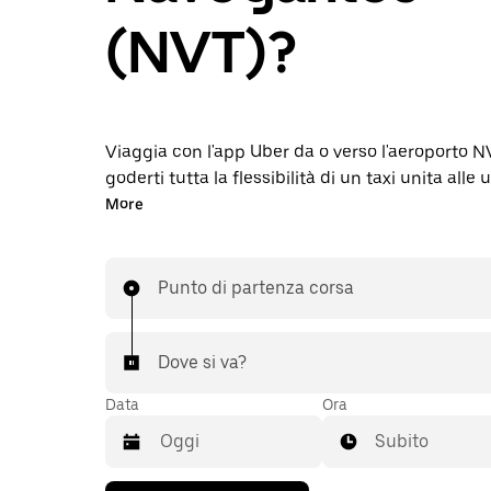
(NVT)?
Viaggia con l'app Uber da o verso l'aeroporto 
goderti tutta la flessibilità di un taxi unita alle ut
funzionalità dell'app. Puoi richiedere corse las
More
prenotare 24 ore su 24, 7 giorni su 7 dall'app o
e approfittare di tariffe concordate ogni volta. 
corsa da o per l'aeroporto in pochi secondi.
Punto di partenza corsa
Dove si va?
Data
Ora
Subito