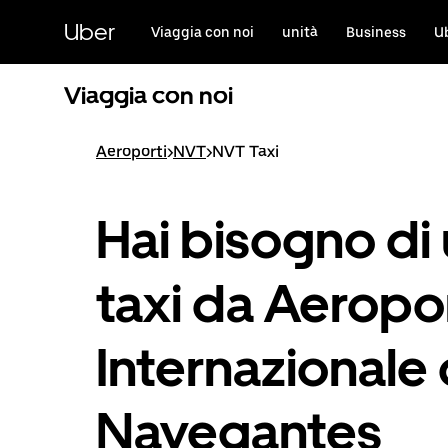
Passa
al
Uber
Viaggia con noi
unità
Business
U
contenuto
principale
Viaggia con noi
Aeroporti
>
NVT
>
NVT Taxi
Hai bisogno di
taxi da Aeropo
Internazionale 
Navegantes