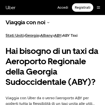
Passa
al
Uber
Accedi
Registrati
contenuto
principale
Viaggia con noi
Stati Uniti
>
Georgia
>
Albany
>
ABY
>
ABY Taxi
Hai bisogno di un taxi da
Aeroporto Regionale
della Georgia
Sudoccidentale (ABY)?
Viaggia con Uber da o verso l'aeroporto ABY per
goderti tutta la flessibilità di un taxi unita alle utili