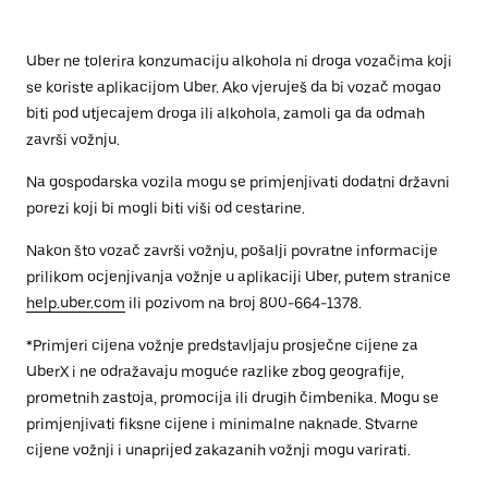
Uber ne tolerira konzumaciju alkohola ni droga vozačima koji
se koriste aplikacijom Uber. Ako vjeruješ da bi vozač mogao
biti pod utjecajem droga ili alkohola, zamoli ga da odmah
završi vožnju.
Na gospodarska vozila mogu se primjenjivati dodatni državni
porezi koji bi mogli biti viši od cestarine.
Nakon što vozač završi vožnju, pošalji povratne informacije
prilikom ocjenjivanja vožnje u aplikaciji Uber, putem stranice
help.uber.com
ili pozivom na broj 800-664-1378.
*Primjeri cijena vožnje predstavljaju prosječne cijene za
UberX i ne odražavaju moguće razlike zbog geografije,
prometnih zastoja, promocija ili drugih čimbenika. Mogu se
primjenjivati fiksne cijene i minimalne naknade. Stvarne
cijene vožnji i unaprijed zakazanih vožnji mogu varirati.