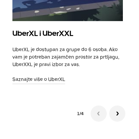
UberXL i UberXXL
Gr
UberXL je dostupan za grupe do 6 osoba. Ako
Kada 
vam je potreban zajamčen prostor za prtljagu,
grup
UberXXL je pravi izbor za vas.
vlast
Saznajte više o UberXL
Sazn
1/4