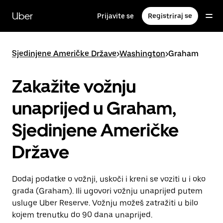
Preskoči
na
Uber
Prijavite se
Registriraj se
glavni
sadržaj
Sjedinjene Američke Države
>
Washington
>
Graham
Zakažite vožnju
unaprijed u Graham,
Sjedinjene Američke
Države
Dodaj podatke o vožnji, uskoči i kreni se voziti u i oko
grada (Graham). Ili ugovori vožnju unaprijed putem
usluge Uber Reserve. Vožnju možeš zatražiti u bilo
kojem trenutku do 90 dana unaprijed.