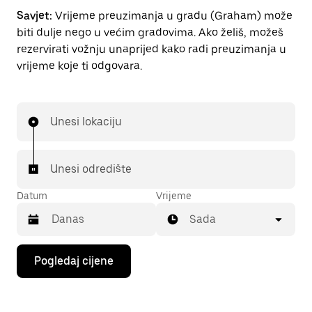
Savjet:
Vrijeme preuzimanja u gradu (Graham) može
biti dulje nego u većim gradovima. Ako želiš, možeš
rezervirati vožnju unaprijed kako radi preuzimanja u
vrijeme koje ti odgovara.
Unesi lokaciju
Unesi odredište
Datum
Vrijeme
Sada
Pritisni
Pogledaj cijene
tipku
sa
strelicom
prema