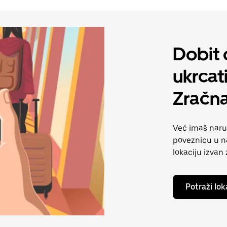
Dobit 
ukrcati
Zračna
Već imaš naruč
poveznicu u n
lokaciju izvan
Potraži lo