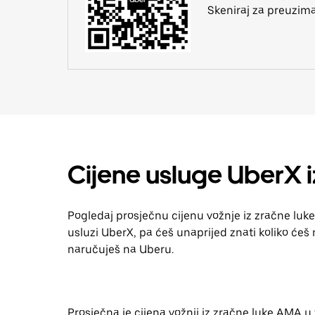
Skeniraj za preuzim
Cijene usluge UberX 
Pogledaj prosječnu cijenu vožnje iz zračne lu
usluzi UberX, pa ćeš unaprijed znati koliko ćeš n
naručuješ na Uberu.
Prosječna je cijena vožnji iz zračne luke AMA u 