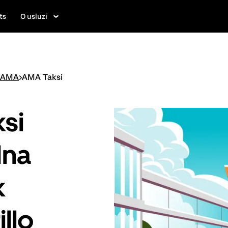
ts
O usluzi
AMA
>
AMA Taksi
ksi
dna
k
llo