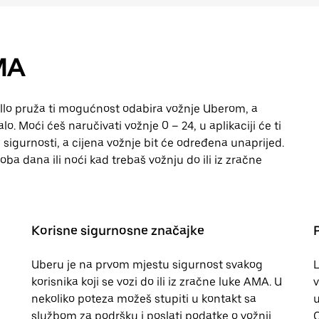
AMA
lo pruža ti mogućnost odabira vožnje Uberom, a
. Moći ćeš naručivati vožnje 0 – 24, u aplikaciji će ti
 sigurnosti, a cijena vožnje bit će određena unaprijed.
oba dana ili noći kad trebaš vožnju do ili iz zračne
Korisne sigurnosne značajke
Uberu je na prvom mjestu sigurnost svakog
L
korisnika koji se vozi do ili iz zračne luke AMA. U
v
nekoliko poteza možeš stupiti u kontakt sa
u
službom za podršku i poslati podatke o vožnji
O