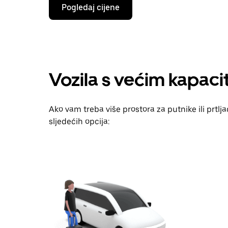
Pritisni
Pogledaj cijene
tipku
sa
strelicom
prema
dolje
za
interakciju
Vozila s većim kapac
s
kalendarom
i
odaberi
Ako vam treba više prostora za putnike ili prtl
datum.
Pritisni
sljedećih opcija:
tipku
escape
za
zatvaranje
kalendara.