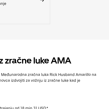
anje
iz zračne luke AMA
ke Međunarodna zračna luka Rick Husband Amarillo na
ovca izdvojiti za vožnju iz zračne luke kad je
trajanju od 18 min 31 USD.*