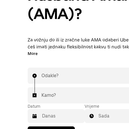
(AMA)?
Za vožnju do ili iz zračne luke AMA odaberi Uber
ćeš imati jednaku fleksibilnost kakvu ti nudi tak
kombinaciji s korisnim značajkama dostupnim u
More
Uber. Vožnju možeš naručiti u zadnji čas, ugovor
putem aplikacije ili web-mjesta, a cijena svake 
unaprijed određena i povoljna. U samo nekolik
Odakle?
naruči vožnju do ili iz zračne luke.
Kamo?
Datum
Vrijeme
Sada