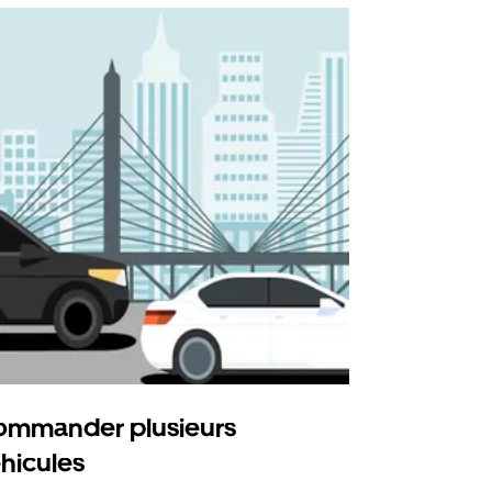
mmander plusieurs
Uber Shu
hicules
Notre option