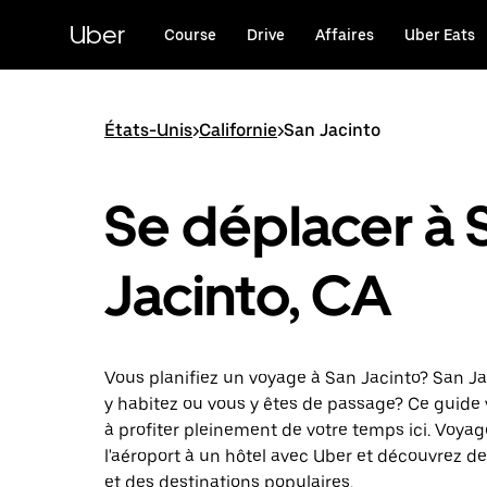
Passer
au
Uber
Course
Drive
Affaires
Uber Eats
contenu
principal
États-Unis
>
Californie
>
San Jacinto
Se déplacer à 
Jacinto, CA
Vous planifiez un voyage à San Jacinto? San Ja
y habitez ou vous y êtes de passage? Ce guide 
à profiter pleinement de votre temps ici. Voya
l'aéroport à un hôtel avec Uber et découvrez des
et des destinations populaires.