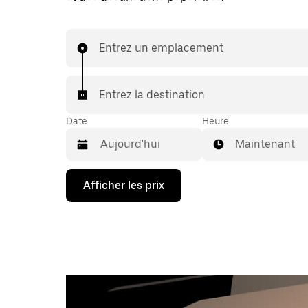
Entrez un emplacement
Entrez la destination
Date
Heure
Maintenant
Appuyez
Afficher les prix
sur
la
flèche
vers
le
bas
pour
interagir
avec
le