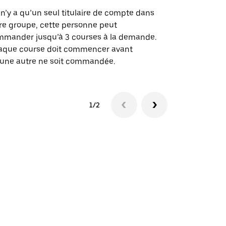
des itinérai
l n’y a qu’un seul titulaire de compte dans
lieux d’évé
re groupe, cette personne peut
mander jusqu’à 3 courses à la demande.
Voir la dispo
aque course doit commencer avant
une autre ne soit commandée.
1/2