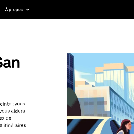
À propos
San
cinto : vous
vous aidera
gez de
 itinéraires