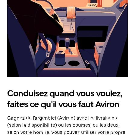
une
date.
Appuyez
sur
la
touche
d'échappement
pour
fermer
le
calendrier.
Conduisez quand vous voulez,
faites ce qu'il vous faut Aviron
Gagnez de l'argent ici (Aviron) avec les livraisons
(selon la disponibilité) ou les courses, ou les deux,
selon votre horaire. Vous pouvez utiliser votre propre