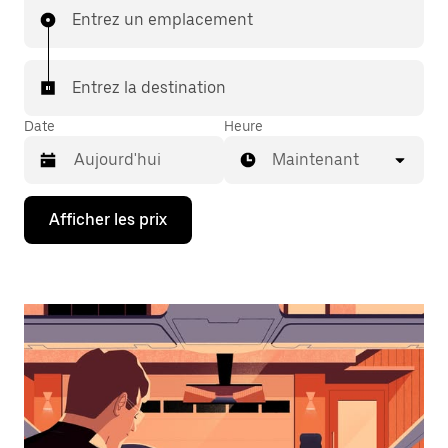
Entrez un emplacement
Entrez la destination
Date
Heure
Maintenant
Appuyez
Afficher les prix
sur
la
flèche
vers
le
bas
pour
interagir
avec
le
calendrier
et
sélectionner