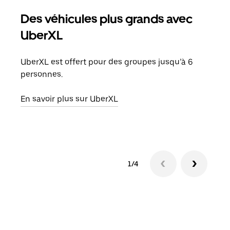
Des véhicules plus grands avec
Co
UberXL
Lors
votr
UberXL est offert pour des groupes jusqu’à 6
ajou
personnes.
de d
En savoir plus sur UberXL
En s
1/4