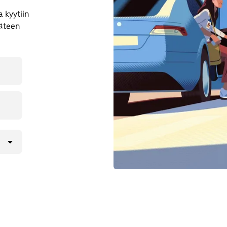
 kyytiin
käteen