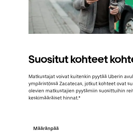
Suositut kohteet koh
Matkustajat voivat kuitenkin pyytää Uberin avu
ympäristössä Zacatecas, jotkut kohteet ovat suos
olevien matkustajien pyytämiin suosittuihin reit
keskimääräiset hinnat.*
Määränpää