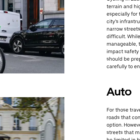
terrain and hi
especially for
city’s infrast
narrow streets
difficult. Whi
manageable, t
impact safety
should be pre
carefully to e
Auto
For those trav
roads that con
option. Howeve
streets that m
be limited in 