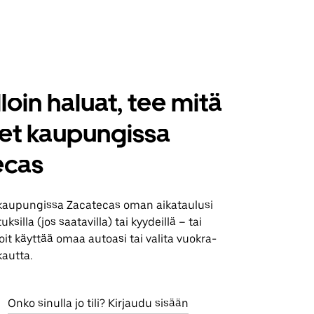
loin haluat, tee mitä
set kaupungissa
ecas
kaupungissa Zacatecas oman aikataulusi
silla (jos saatavilla) tai kyydeillä – tai
it käyttää omaa autoasi tai valita vuokra-
kautta.
Onko sinulla jo tili? Kirjaudu sisään