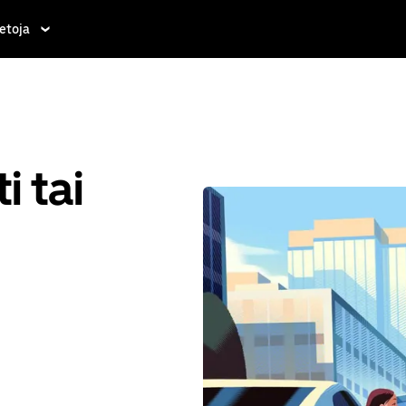
etoja
i tai