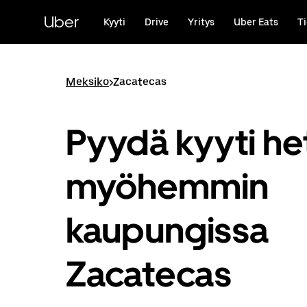
Ohita
ja
Uber
Kyyti
Drive
Yritys
Uber Eats
Ti
siirry
pääsisältöön
Meksiko
>
Zacatecas
Pyydä kyyti het
myöhemmin
kaupungissa
Zacatecas