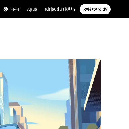
FI-FI
Apua
Kirjaudu sisään
Rekisteröidy