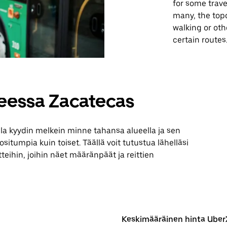
for some trave
many, the top
walking or oth
certain routes
teessa Zacatecas
lla kyydin melkein minne tahansa alueella ja sen
itumpia kuin toiset. Täällä voit tutustua lähelläsi
teihin, joihin näet määränpäät ja reittien
Keskimääräinen hinta UberX