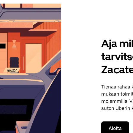
Aja mil
tarvit
Zacat
Tienaa rahaa 
mukaan toimituk
molemmilla. Vo
auton Uberin 
Aloita