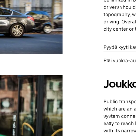
drivers should
topography, wi
driving. Overa
city center or
Pyydä kyyti k
Etsi vuokra-a
Joukko
Public transpo
which are an a
system connect
easy to reach k
with its narro