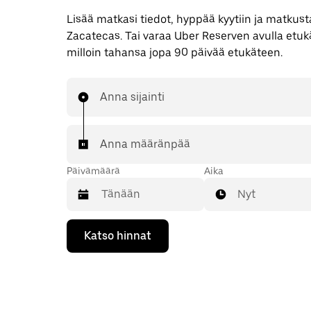
Lisää matkasi tiedot, hyppää kyytiin ja matkusta
Zacatecas. Tai varaa Uber Reserven avulla etu
milloin tahansa jopa 90 päivää etukäteen.
Anna sijainti
Anna määränpää
Päivämäärä
Aika
Nyt
Valitse
Katso hinnat
päivämäärä
kalenterissa
alaspäin
osoittavalla
nuolinäppäimellä.
Sulje