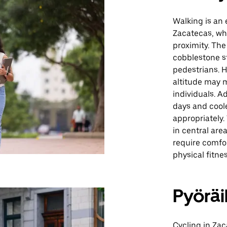
Walking is an 
Zacatecas, wh
proximity. The
cobblestone s
pedestrians. H
altitude may 
individuals. A
days and coole
appropriately.
in central are
require comfo
physical fitnes
Pyöräi
Cycling in Zac