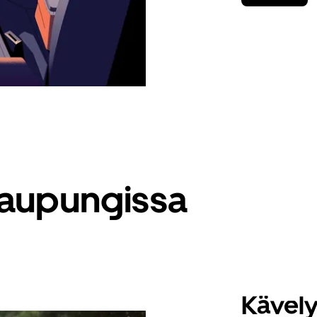
 kaupungissa
Kävel