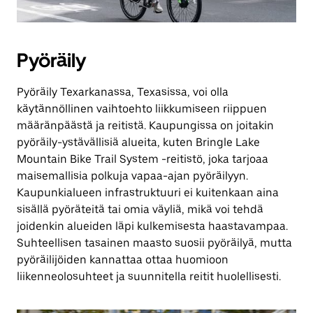
Pyöräily
Pyöräily Texarkanassa, Texasissa, voi olla
käytännöllinen vaihtoehto liikkumiseen riippuen
määränpäästä ja reitistä. Kaupungissa on joitakin
pyöräily-ystävällisiä alueita, kuten Bringle Lake
Mountain Bike Trail System -reitistö, joka tarjoaa
maisemallisia polkuja vapaa-ajan pyöräilyyn.
Kaupunkialueen infrastruktuuri ei kuitenkaan aina
sisällä pyöräteitä tai omia väyliä, mikä voi tehdä
joidenkin alueiden läpi kulkemisesta haastavampaa.
Suhteellisen tasainen maasto suosii pyöräilyä, mutta
pyöräilijöiden kannattaa ottaa huomioon
liikenneolosuhteet ja suunnitella reitit huolellisesti.