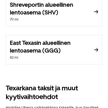
Shreveportin alueellinen
lentoasema (SHV)
70 mi
East Texasin alueellinen
lentoasema (GGG)
82 mi
Texarkana taksit ja muut
kyytivaihtoehdot
Harkitse Uberia vaihtoehtona takseille, kun tarvitset