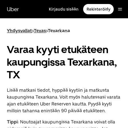
Ohita
ja
Uber
Kirjaudu sisään
Rekisteröidy
siirry
pääsisältöön
Yhdysvallat
>
Texas
>
Texarkana
Varaa kyyti etukäteen
kaupungissa Texarkana,
TX
Lisää matkasi tiedot, hyppää kyytiin ja matkusta
kaupungissa Texarkana. Voit myös halutessasi varata
ajan etukäteen Uber Reserven kautta. Pyydä kyyti
milloin tahansa enintään 90 päivää etukäteen.
Tippi:
Noutoajat kaupungissa Texarkana voivat olla