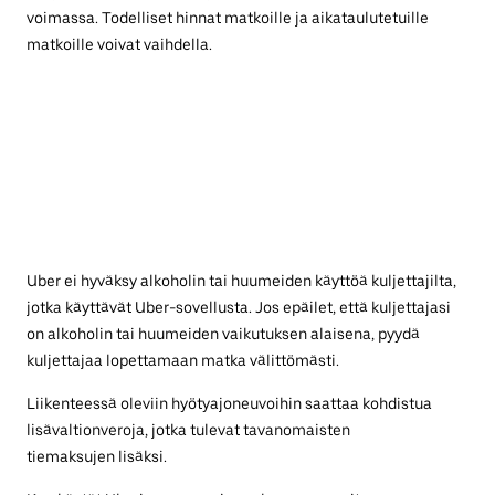
voimassa. Todelliset hinnat matkoille ja aikataulutetuille
matkoille voivat vaihdella.
Uber ei hyväksy alkoholin tai huumeiden käyttöä kuljettajilta,
jotka käyttävät Uber-sovellusta. Jos epäilet, että kuljettajasi
on alkoholin tai huumeiden vaikutuksen alaisena, pyydä
kuljettajaa lopettamaan matka välittömästi.
Liikenteessä oleviin hyötyajoneuvoihin saattaa kohdistua
lisävaltionveroja, jotka tulevat tavanomaisten
tiemaksujen lisäksi.