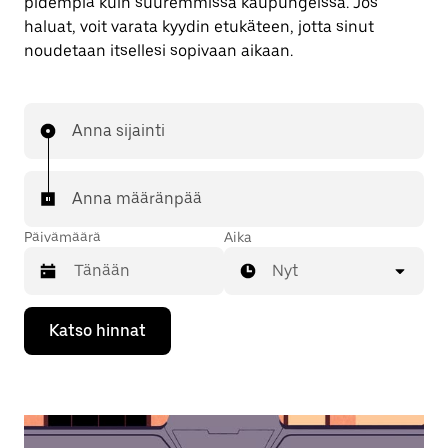
pidempiä kuin suuremmissa kaupungeissa. Jos
haluat, voit varata kyydin etukäteen, jotta sinut
noudetaan itsellesi sopivaan aikaan.
Anna sijainti
Anna määränpää
Päivämäärä
Aika
Nyt
Valitse
Katso hinnat
päivämäärä
kalenterissa
alaspäin
osoittavalla
nuolinäppäimellä.
Sulje
kalenteri