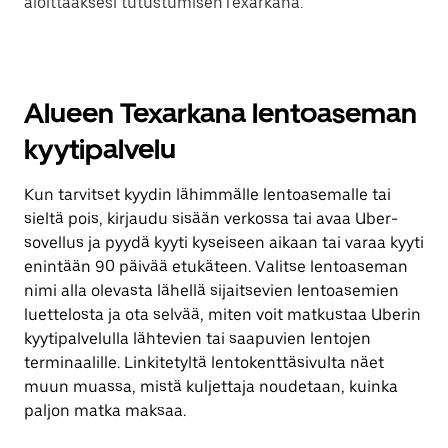
aloittaaksesi tutustumisenTexarkana.
Alueen Texarkana lentoaseman
kyytipalvelu
Kun tarvitset kyydin lähimmälle lentoasemalle tai
sieltä pois, kirjaudu sisään verkossa tai avaa Uber-
sovellus ja pyydä kyyti kyseiseen aikaan tai varaa kyyti
enintään 90 päivää etukäteen. Valitse lentoaseman
nimi alla olevasta lähellä sijaitsevien lentoasemien
luettelosta ja ota selvää, miten voit matkustaa Uberin
kyytipalvelulla lähtevien tai saapuvien lentojen
terminaalille. Linkitetyltä lentokenttäsivulta näet
muun muassa, mistä kuljettaja noudetaan, kuinka
paljon matka maksaa.