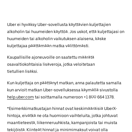
Uber ei hyväksy Uber-sovellusta käyttävien kuljettajien
alkoholin tai huumeiden käyttöä. Jos uskot, että kuljettajasi on
huumeiden tai alkoholin vaikutuksen alaisena, käske
kuljettajaa päättämään matka välittömästi.
Kaupallisille ajoneuvoille on saatettu määrätä
osavaltiokohtaisia lisäveroja, jotka veloitetaan
tietullien lisäksi.
Kun kuljettaja on päättänyt matkan, anna palautetta samalla
kun arvioit matkan Uber-sovelluksessa käymällä sivustolla
help.uber.com
tai soittamalla numeroon +1 800 664 1378.
*Esimerkkimatkustajan hinnat ovat keskimääräisiä UberX-
hintoja, eivätkä ne ota huomioon vaihteluita, jotka johtuvat
maantieteestä, liikenneruuhkista, kampanjoista tai muista
tekijöistä. Kiinteät hinnat ja minimimaksut voivat olla