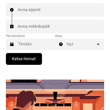
Anna sijainti
Anna määränpää
Päivämäärä
Aika
Nyt
Valitse
Katso hinnat
päivämäärä
kalenterissa
alaspäin
osoittavalla
nuolinäppäimellä.
Sulje
kalenteri
Esc-
painikkeella.