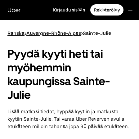
Ohita
ja
Uber
Kirjaudu sisään
Rekisteröidy
siirry
pääsisältöön
Ranska
>
Auvergne-Rhône-Alpes
>
Sainte-Julie
Pyydä kyyti heti tai
myöhemmin
kaupungissa Sainte-
Julie
Lisää matkasi tiedot, hyppää kyytiin ja matkusta
kyytiin Sainte-Julie. Tai varaa Uber Reserven avulla
etukäteen milloin tahansa jopa 90 päivää etukäteen.