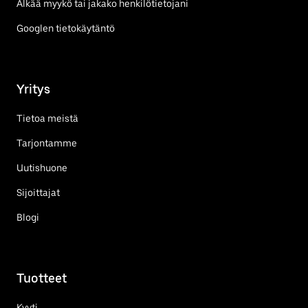
Älkää myykö tai jakako henkilötietojani
Googlen tietokäytäntö
Yritys
Tietoa meistä
Tarjontamme
Uutishuone
Sijoittajat
Blogi
Tuotteet
Kyyti