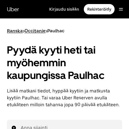
Ohita
ja
Uber
Kirjaudu sisään
Rekisteröidy
siirry
pääsisältöön
Ranska
>
Occitanie
>
Paulhac
Pyydä kyyti heti tai
myöhemmin
kaupungissa Paulhac
Lisää matkasi tiedot, hyppää kyytiin ja matkusta
kyytiin Paulhac. Tai varaa Uber Reserven avulla
etukäteen milloin tahansa jopa 90 päivää etukäteen.
Anna sijainti