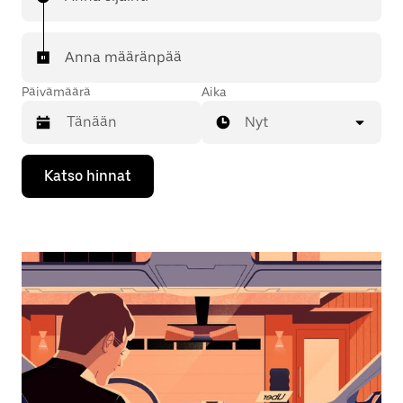
Anna määränpää
Päivämäärä
Aika
Nyt
Valitse
Katso hinnat
päivämäärä
kalenterissa
alaspäin
osoittavalla
nuolinäppäimellä.
Sulje
kalenteri
Esc-
painikkeella.