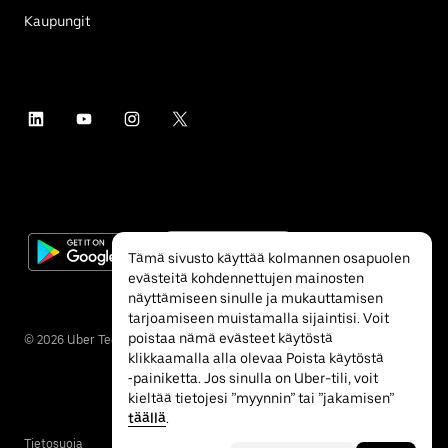
Kaupungit
Tämä sivusto käyttää kolmannen osapuolen
evästeitä kohdennettujen mainosten
näyttämiseen sinulle ja mukauttamisen
tarjoamiseen muistamalla sijaintisi. Voit
poistaa nämä evästeet käytöstä
©
2026
Uber Technologies Inc.
klikkaamalla alla olevaa Poista käytöstä
‐painiketta. Jos sinulla on Uber-tili, voit
kieltää tietojesi ”myynnin” tai ”jakamisen”
täällä
.
Tietosuoja
Esteettömyys
Ehdot