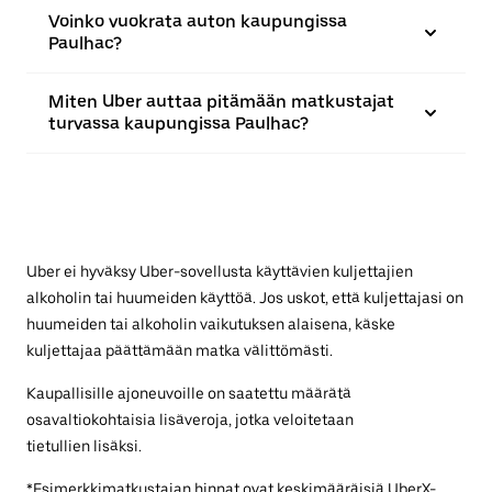
Voinko vuokrata auton kaupungissa
Paulhac?
Miten Uber auttaa pitämään matkustajat
turvassa kaupungissa Paulhac?
Uber ei hyväksy Uber-sovellusta käyttävien kuljettajien
alkoholin tai huumeiden käyttöä. Jos uskot, että kuljettajasi on
huumeiden tai alkoholin vaikutuksen alaisena, käske
kuljettajaa päättämään matka välittömästi.
Kaupallisille ajoneuvoille on saatettu määrätä
osavaltiokohtaisia lisäveroja, jotka veloitetaan
tietullien lisäksi.
*Esimerkkimatkustajan hinnat ovat keskimääräisiä UberX-