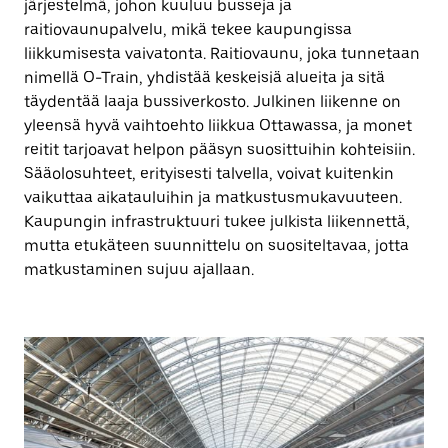
järjestelmä, johon kuuluu busseja ja
raitiovaunupalvelu, mikä tekee kaupungissa
liikkumisesta vaivatonta. Raitiovaunu, joka tunnetaan
nimellä O-Train, yhdistää keskeisiä alueita ja sitä
täydentää laaja bussiverkosto. Julkinen liikenne on
yleensä hyvä vaihtoehto liikkua Ottawassa, ja monet
reitit tarjoavat helpon pääsyn suosittuihin kohteisiin.
Sääolosuhteet, erityisesti talvella, voivat kuitenkin
vaikuttaa aikatauluihin ja matkustusmukavuuteen.
Kaupungin infrastruktuuri tukee julkista liikennettä,
mutta etukäteen suunnittelu on suositeltavaa, jotta
matkustaminen sujuu ajallaan.