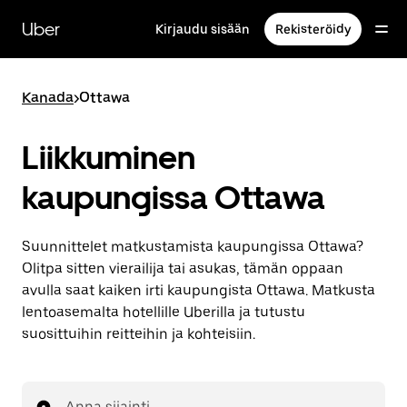
Ohita
ja
Uber
Kirjaudu sisään
Rekisteröidy
siirry
pääsisältöön
Kanada
>
Ottawa
Liikkuminen
kaupungissa Ottawa
Suunnittelet matkustamista kaupungissa Ottawa?
Olitpa sitten vierailija tai asukas, tämän oppaan
avulla saat kaiken irti kaupungista Ottawa. Matkusta
lentoasemalta hotellille Uberilla ja tutustu
suosittuihin reitteihin ja kohteisiin.
Anna sijainti