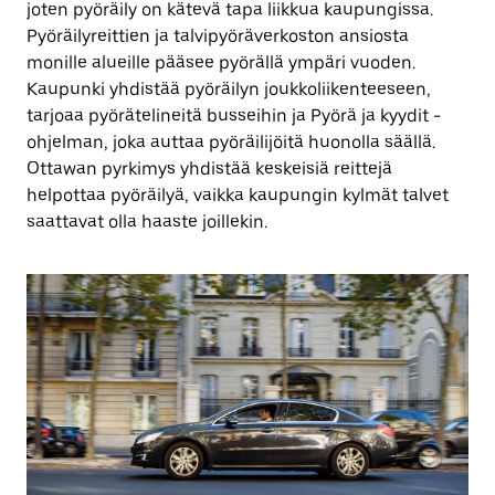
joten pyöräily on kätevä tapa liikkua kaupungissa.
Pyöräilyreittien ja talvipyöräverkoston ansiosta
monille alueille pääsee pyörällä ympäri vuoden.
Kaupunki yhdistää pyöräilyn joukkoliikenteeseen,
tarjoaa pyörätelineitä busseihin ja Pyörä ja kyydit -
ohjelman, joka auttaa pyöräilijöitä huonolla säällä.
Ottawan pyrkimys yhdistää keskeisiä reittejä
helpottaa pyöräilyä, vaikka kaupungin kylmät talvet
saattavat olla haaste joillekin.