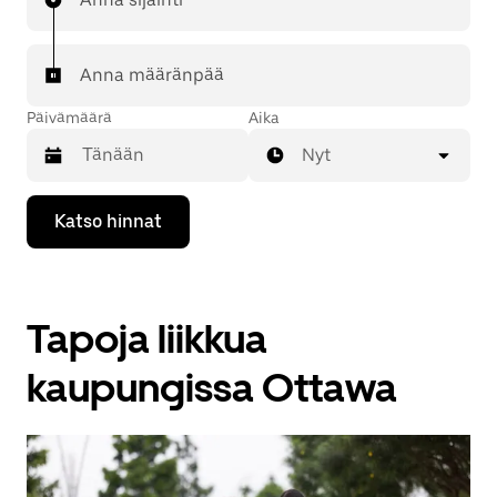
Anna määränpää
Päivämäärä
Aika
Nyt
Valitse
Katso hinnat
päivämäärä
kalenterissa
alaspäin
osoittavalla
nuolinäppäimellä.
Tapoja liikkua
Sulje
kalenteri
Esc-
kaupungissa Ottawa
painikkeella.