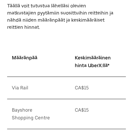
Täällä voit tutustua lähelläsi olevien
matkustajien pyytämiin suosittuihin reitteihin ja
nähdä niiden määränpäät ja keskimääräiset
reittien hinnat.
Määränpää
Keskimääräinen
hinta UberX:llä*
Via Rail
CA$15
Bayshore
CA$15
Shopping Centre