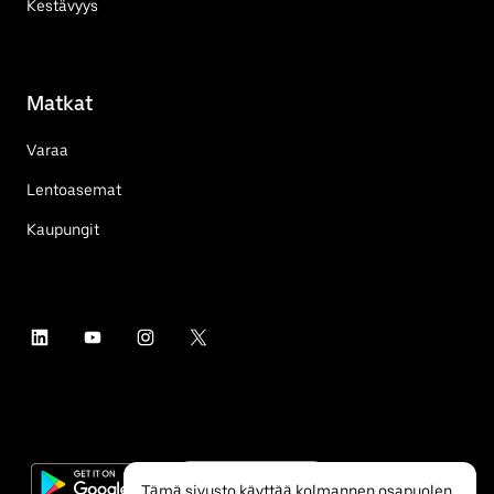
Kestävyys
Matkat
Varaa
Lentoasemat
Kaupungit
Tämä sivusto käyttää kolmannen osapuolen