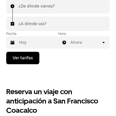
¿De dónde vienes?
¿A dónde vas?
Fecha
Hora
Ahora
Presiona
Ver tarifas
la
flecha
hacia
abajo
para
interactuar
con
Reserva un viaje con
el
calendario
anticipación a San Francisco
y
selecciona
Coacalco
una
fecha.