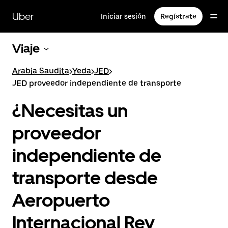
Saltar
al
Uber
Iniciar sesión
Regístrate
contenido
principal
Viaje
Arabia Saudita
>
Yeda
>
JED
>
JED proveedor independiente de transporte
¿Necesitas un
proveedor
independiente de
transporte desde
Aeropuerto
Internacional Rey