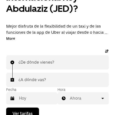
Abdulaziz (JED)?
Mejor disfruta de la flexibilidad de un taxi y de las
funciones de la app de Uber al viajar desde o hacia el
aeropuerto JED. Solicita viajes de última hora a
More
pedido, reserva en la app o en línea las 24 horas y
obtén precios económicos por adelantado en cada
viaje. Tu viaje al aeropuerto de forma rápida y
¿De dónde vienes?
sencilla.
¿A dónde vas?
Fecha
Hora
Ahora
Presiona
Ver tarifas