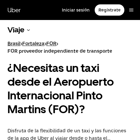
Saltar
al
Uber
Iniciar sesión
Regístrate
contenido
principal
Viaje
Brasil
>
Fortaleza
>
FOR
>
FOR proveedor independiente de transporte
¿Necesitas un taxi
desde el Aeropuerto
Internacional Pinto
Martins (FOR)?
Disfruta de la flexibilidad de un taxi y las funciones
de la app de Uber al viajar desde o hasta el