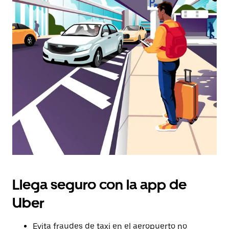
calendario
y
selecciona
una
fecha.
Presiona
la
tecla Esc
para
cerrar
el
calendario.
Llega seguro con la app de
Uber
Evita fraudes de taxi en el aeropuerto no