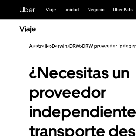
Saltar
al
Uber
Viaje
unidad
Negocio
Uber Eats
contenido
principal
Viaje
Australia
>
Darwin
>
DRW
>
DRW proveedor indepen
¿Necesitas un
proveedor
independiente
transporte de