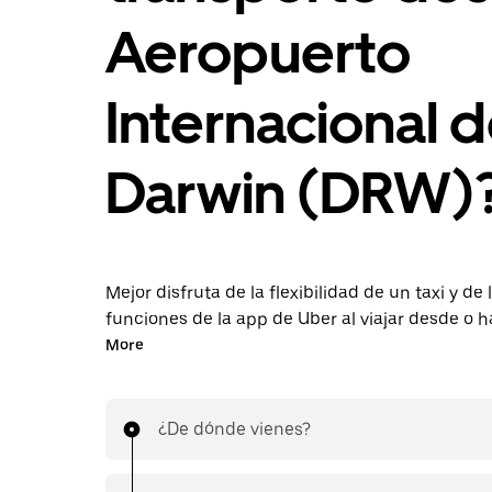
Aeropuerto
Internacional 
Darwin (DRW)
Mejor disfruta de la flexibilidad de un taxi y de 
funciones de la app de Uber al viajar desde o h
aeropuerto DRW. Solicita viajes de última hora 
More
reserva en la app o en línea las 24 horas y obté
económicos por adelantado en cada viaje. Tu vi
aeropuerto de forma rápida y sencilla.
¿De dónde vienes?