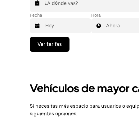
¿A dónde vas?
Fecha
Hora
Ahora
Presiona
Ver tarifas
la
flecha
hacia
abajo
para
interactuar
con
Vehículos de mayor c
el
calendario
y
selecciona
Si necesitas más espacio para usuarios o equip
una
fecha.
siguientes opciones:
Presiona
la
tecla Esc
para