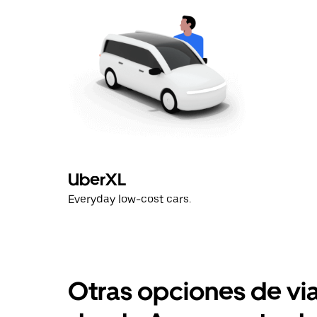
cerrar
el
calendario.
UberXL
Everyday low-cost cars.
Otras opciones de vi