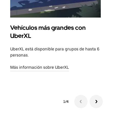
Vehículos más grandes con
Via
UberXL
Cuan
viaj
UberXL está disponible para grupos de hasta 6
prop
personas.
Obté
Más información sobre UberXL
1/4