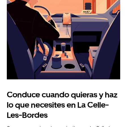
fecha.
Pulsa
el
botón
de
escape
para
cerrar
el
calendario.
Conduce cuando quieras y haz
lo que necesites en La Celle-
Les-Bordes