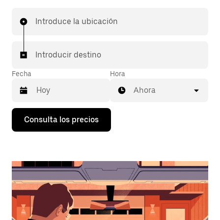
Introduce la ubicación
Introducir destino
Fecha
Hora
Ahora
Pulsa
Consulta los precios
la
flecha
hacia
abajo
para
abrir
el
calendario
y
seleccionar
una