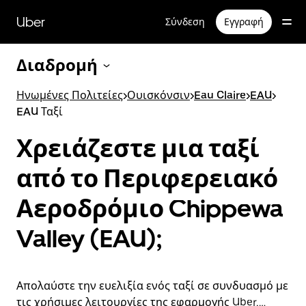
Μετάβαση
στο
Uber
Σύνδεση
Εγγραφή
κύριο
περιεχόμενο
Διαδρομή
Ηνωμένες Πολιτείες
>
Ουισκόνσιν
>
Eau Claire
>
EAU
>
EAU Ταξί
Χρειάζεστε μια ταξί
από το Περιφερειακό
Αεροδρόμιο Chippewa
Valley (EAU);
Απολαύστε την ευελιξία ενός ταξί σε συνδυασμό με
τις χρήσιμες λειτουργίες της εφαρμογής Uber,