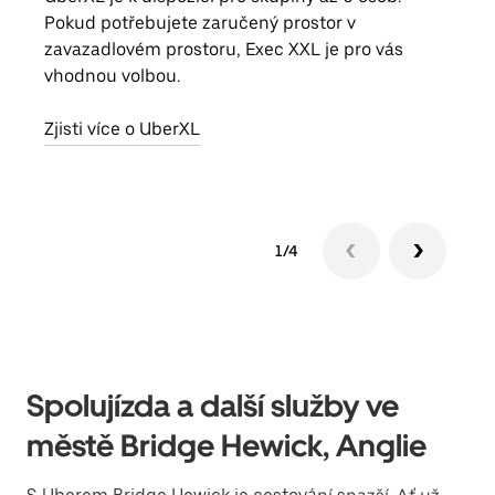
Pokud potřebujete zaručený prostor v
skup
zavazadlovém prostoru, Exec XXL je pro vás
míst
vhodnou volbou.
Zjis
Zjisti více o UberXL
1/4
Spolujízda a další služby ve
městě Bridge Hewick, Anglie