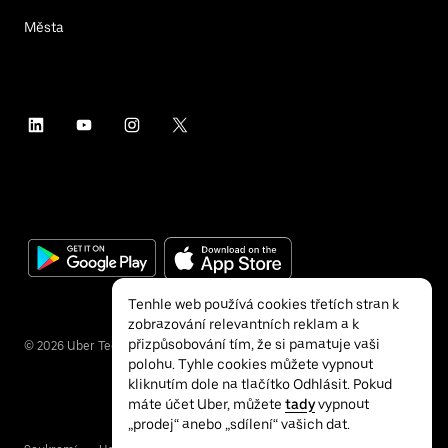
Města
Tenhle web používá cookies třetích stran k
zobrazování relevantních reklam a k
přizpůsobování tím, že si pamatuje vaši
©
2026
Uber Technologies Inc.
polohu. Tyhle cookies můžete vypnout
kliknutím dole na tlačítko Odhlásit. Pokud
máte účet Uber, můžete
tady
vypnout
„prodej“ anebo „sdílení“ vašich dat.