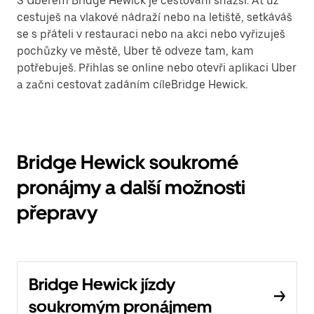
S Uberem Bridge Hewick je cestování snazší. Ať už
cestuješ na vlakové nádraží nebo na letiště, setkáváš
se s přáteli v restauraci nebo na akci nebo vyřizuješ
pochůzky ve městě, Uber tě odveze tam, kam
potřebuješ. Přihlas se online nebo otevři aplikaci Uber
a začni cestovat zadáním cíleBridge Hewick.
Bridge Hewick soukromé
pronájmy a další možnosti
přepravy
Bridge Hewick jízdy
soukromým pronájmem