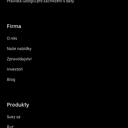
Pravidla Googlu pro zacházení s daty
Firma
O nás
Naše nabídky
Zpravodajství
Investoři
Blog
Produkty
Svez se
Řiď