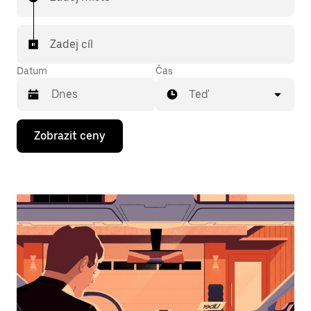
Zadej cíl
Datum
Čas
Teď
Stisknutím
Zobrazit ceny
klávesy
se
šipkou
dolů
otevřeš
kalendář
a můžeš
vybrat
datum.
Stisknutím
klávesy
Esc
zavřeš
kalendář.