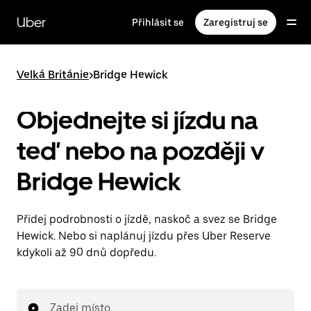
Přeskočit
na
Uber
Přihlásit se
Zaregistruj se
hlavní
obsah
Velká Británie
>
Bridge Hewick
Objednejte si jízdu na
teď nebo na později v
Bridge Hewick
Přidej podrobnosti o jízdě, naskoč a svez se Bridge
Hewick. Nebo si naplánuj jízdu přes Uber Reserve
kdykoli až 90 dnů dopředu.
Zadej místo