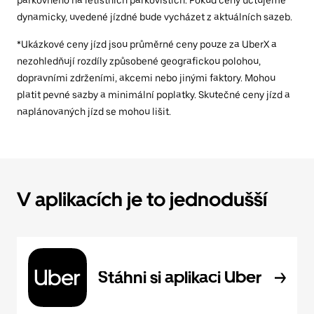
parkovného na letištních parkovištích. Pokud ceny účtujeme
dynamicky, uvedené jízdné bude vycházet z aktuálních sazeb.
*Ukázkové ceny jízd jsou průměrné ceny pouze za UberX a
nezohledňují rozdíly způsobené geografickou polohou,
dopravními zdrženími, akcemi nebo jinými faktory. Mohou
platit pevné sazby a minimální poplatky. Skutečné ceny jízd a
naplánovaných jízd se mohou lišit.
V aplikacích je to jednodušší
Stáhni si aplikaci Uber