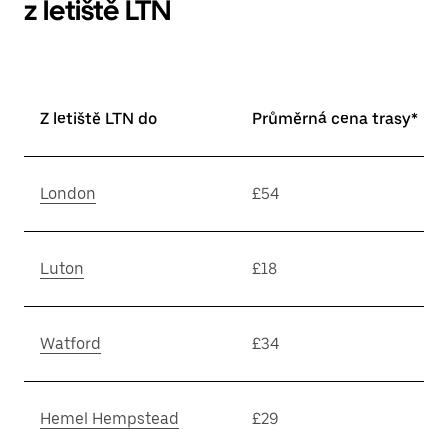
z letiště LTN
Z letiště LTN do
Průměrná cena trasy*
London
£54
Luton
£18
Watford
£34
Hemel Hempstead
£29