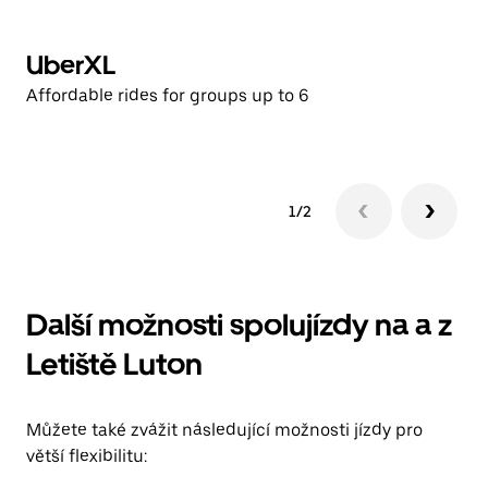
UberXL
E
Affordable rides for groups up to 6
Af
1/2
Další možnosti spolujízdy na a z
Letiště Luton
Můžete také zvážit následující možnosti jízdy pro
větší flexibilitu: