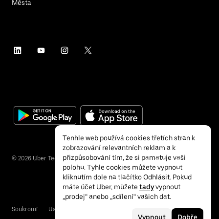
Města
Tenhle web používá cookies třetích stran k
zobrazování relevantních reklam a k
přizpůsobování tím, že si pamatuje vaši
©
2026
Uber Technologies Inc.
polohu. Tyhle cookies můžete vypnout
kliknutím dole na tlačítko Odhlásit. Pokud
máte účet Uber, můžete
tady
vypnout
„prodej“ anebo „sdílení“ vašich dat.
Soukromí
Usnadnění přístupu
Podmínky
Vypnout
Dobře