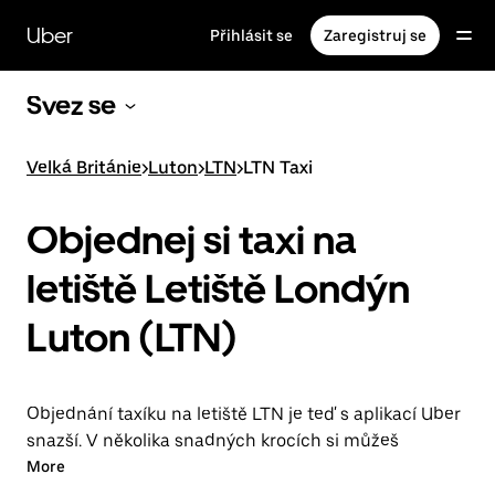
Přeskočit
na
Uber
Přihlásit se
Zaregistruj se
hlavní
obsah
Svez se
Velká Británie
>
Luton
>
LTN
>
LTN Taxi
Objednej si taxi na
letiště Letiště Londýn
Luton (LTN)
Objednání taxíku na letiště LTN je teď s aplikací Uber
snazší. V několika snadných krocích si můžeš
objednat Uber Black Cab a zaplatit za jízdu, vše
More
z jednoho místa.