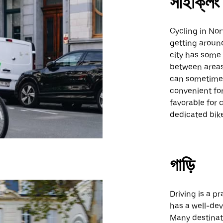
সাইক্লিং
Cycling in Nor
getting aroun
city has some 
between areas
can sometimes
convenient for 
favorable for c
dedicated bike
গাড়ি
Driving is a p
has a well-de
Many destinat