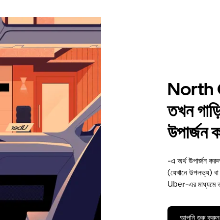
North 
তখন গাড়ি
উপার্জন 
-এ অর্থ উপার্জন ক
(যেখানে উপলভ্য) বা
Uber-এর মাধ্যমে ভ
আপনি শুরু করুন