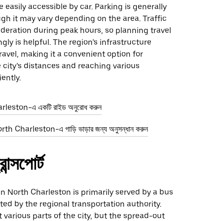
e easily accessible by car. Parking is generally
ugh it may vary depending on the area. Traffic
deration during peak hours, so planning travel
gly is helpful. The region’s infrastructure
ravel, making it a convenient option for
 city’s distances and reaching various
iently.
leston-এ একটি রাইড অনুরোধ করুন
th Charleston-এ গাড়ি ভাড়ার জন্য অনুসন্ধান করুন
ান্সপোর্ট
 in North Charleston is primarily served by a bus
ed by the regional transportation authority.
various parts of the city, but the spread-out