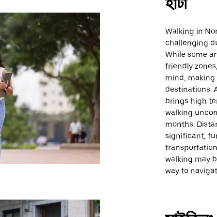
হাঁটা
Walking in Nor
challenging du
While some ar
friendly zones
mind, making 
destinations. 
brings high t
walking uncom
months. Dista
significant, f
transportation
walking may be
way to navigate