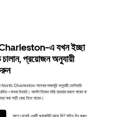
Charleston-এ যখন ইচ্ছা
 চালান, প্রয়োজন অনুযায়ী
করুন
রুন North Charleston আপনার সময়সূচি অনুযায়ী ডেলিভারি
 রাইড—অথবা উভয়ই। আপনি নিজের গাড়ি ব্যবহার করতে পারেন বা
াড়া করা গাড়ী বেছে নিতে পারেন।
আগে থেকেই একটি অ্যাকাউন্ট আছে কি? সাইন-ইন করুন