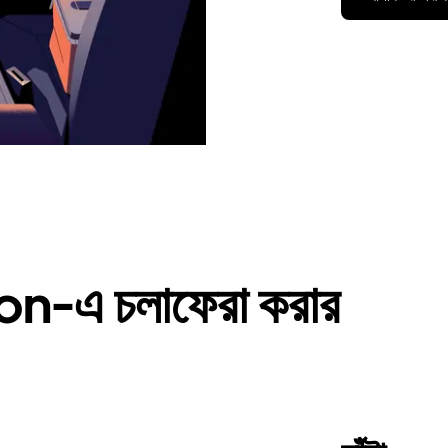
n-এ চলাফেরা করার