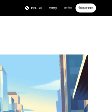
BN-BD
সাহায্য
লগ ইন
নিবন্ধন করুন