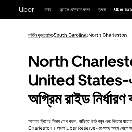
বাদ
দিয়ে
Uber
রাইড
ড্রাইভ ডেলিভারি করুন
ব্যবসা
Uber Eat
প্রধান
বিষয়সূচিতে
যান
মার্কিন যুক্তরাষ্ট্র
>
South Carolina
>
North Charleston
North Charlest
United States-
অগ্রিম রাইড নির্ধারণ
আপনার ট্রিপের বিবরণ যোগ করুন, গাড়িতে উঠে বসুন এবং ভিতরে যাতা
Charleston। অথবা Uber Reserve-এর সাথে আগে থেকে সময়সূ