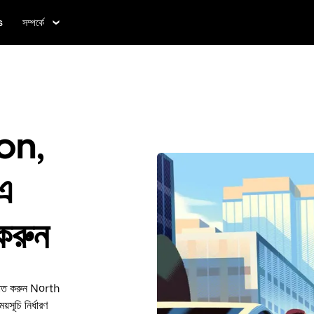
s
সম্পর্কে
on,
এ
 করুন
য়াত করুন North
চি নির্ধারণ