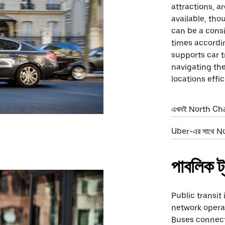
attractions, ar
available, tho
can be a consi
times accordin
supports car t
navigating the
locations effic
এখনই North Char
Uber-এর সাথে Nor
পাবলিক ট্র
Public transit
network operat
Buses connect 