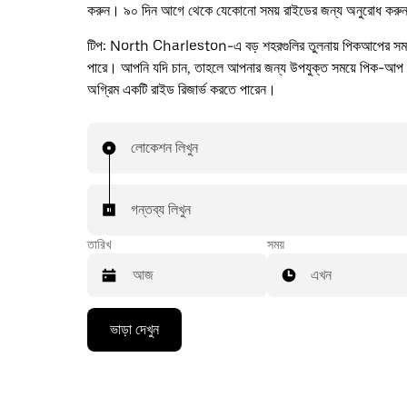
করুন। ৯০ দিন আগে থেকে যেকোনো সময় রাইডের জন্য অনুরোধ করু
টিপ:
North Charleston-এ বড় শহরগুলির তুলনায় পিকআপের সময়
পারে। আপনি যদি চান, তাহলে আপনার জন্য উপযুক্ত সময়ে পিক-আপ
অগ্রিম একটি রাইড রিজার্ভ করতে পারেন।
লোকেশন লিখুন
গন্তব্য লিখুন
তারিখ
সময়
এখন
Press
ভাড়া দেখুন
the
down
arrow
key
to