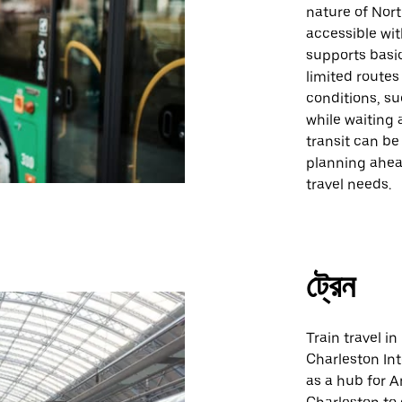
nature of Nor
accessible wit
supports basi
limited route
conditions, su
while waiting 
transit can be
planning ahea
travel needs.
ট্রেন
Train travel i
Charleston In
as a hub for A