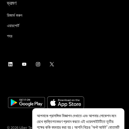
ভ্রমণ
রিজার্ভ করুন
এয়ারপোর্ট
শহর
আপনাকে প্রাসঙ্গিক বিজ্ঞাপন দেখাতে এবং আপনার লোকেশন মনে
রেখে ব্যক্তিগতকরণ প্রদান করতে এই ওয়েবসাইটটিতে তৃতীয়
পক্ষের কুকি ব্যবহার করা হয়। আপনি নিচের "অপ্ট আউট" বোতামটি
©
2026
Uber Technologies Inc.