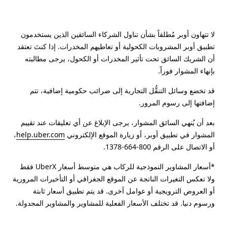
لا تتهاون أوبر مُطلقاً بشأن تناول الشركاء السائقين الذين يستخدمون
تطبيق أوبر المشروبات الكحولية أو تعاطيهم المخدرات. إذا كنتَ تعتقد
أن الشريك السائق تحت تأثير المخدرات أو الكحول، يرجى مطالبته
بإنهاء المشوار فوراً.
قد تخضع وسائل التنقُّل التجارية إلى ضرائب حكومية إضافية، تتم
إضافتها إلى رسوم المرور.
بعد أن يُنهي السائق المشوار، يرجى الإبلاغ عن أي تعليقات عند تقييم
المشوار في تطبيق أوبر، أو زيارة الموقع الإلكتروني
help.uber.com
،
أو الاتصال على الرقم 800-664-1378.
*أسعار المشاوير النموذجية للركاب هي متوسط أسعار UberX فقط
ولا تعكس التغيرات الناتجة عن الموقع الجغرافي أو التأخيرات المرورية
أو العروض الترويجية أو عوامل أخرى. قد يتم تطبيق أسعار ثابتة
ورسوم دنيا. قد تختلف الأسعار الفعلية للمشاوير والمشاوير المجدولة.