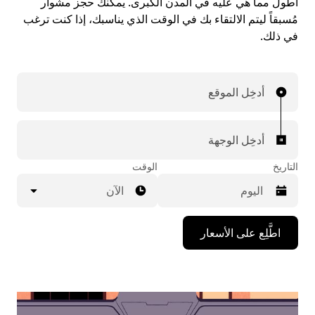
أطول مما هي عليه في المدن الكبرى. يمكنك حجز مشوار
مُسبقاً ليتم الالتقاء بك في الوقت الذي يناسبك، إذا كنت ترغب
في ذلك.
أدخِل الموقع
أدخِل الوجهة
التاريخ
الوقت
الآن
اضغط
اطَّلِع على الأسعار
على
مفتاح
السهم
المتجه
للأسفل
لاستخدام