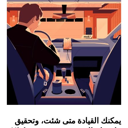
التقويم
واختيار
التاريخ.
اضغط
على
زر
الخروج
لإغلاق
التقويم.
يمكنك القيادة متى شئت، وتحقيق