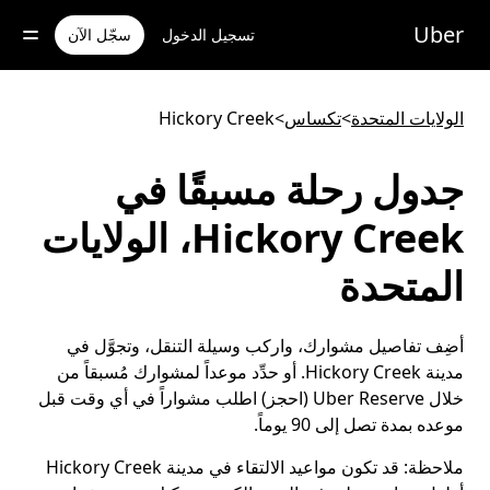
خطٍ
لوصول
Uber
تسجيل الدخول
سجّل الآن
لى
لمحتوى
لرئيسي
الولايات المتحدة
>
تكساس
>
Hickory Creek
جدول رحلة مسبقًا في
Hickory Creek، الولايات
المتحدة
أضِف تفاصيل مشوارك، واركب وسيلة التنقل، وتجوَّل في
مدينة Hickory Creek. أو حدِّد موعداً لمشوارك مُسبقاً من
خلال Uber Reserve (احجز) اطلب مشواراً في أي وقت قبل
موعده بمدة تصل إلى 90 يوماً.
ملاحظة:
قد تكون مواعيد الالتقاء في مدينة Hickory Creek