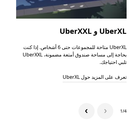
UberXL و UberXXL
الرح
UberXL متاحة للمجموعات حتى 6 أشخاص. إذا كنت
عند دع
بحاجة إلى مساحة صندوق أمتعة مضمونة، UberXXL
الجما
تلبي احتياجك.
التوصي
تعرف على المزيد حول UberXL
تعرّف 
1/4