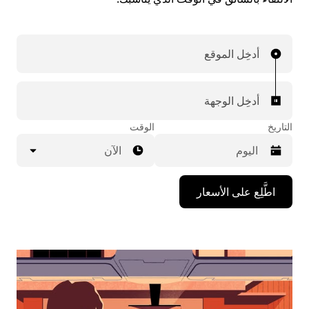
أدخِل الموقع
أدخِل الوجهة
التاريخ
الوقت
الآن
اضغط
اطَّلِع على الأسعار
على
مفتاح
السهم
المتجه
للأسفل
لاستخدام
التقويم
واختيار
التاريخ.