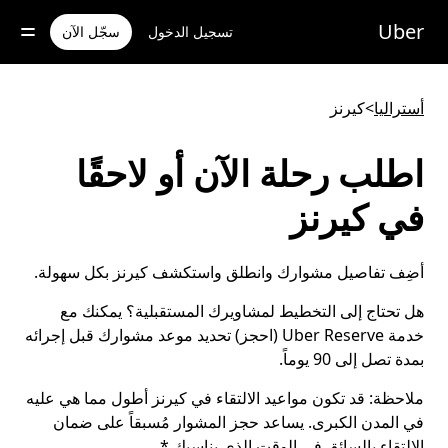
خطٍ
لوصول
Uber
تسجيل الدخول
سجّل الآن
لى
لمحتوى
لرئيسي
أستراليا
>
كيرنز
اطلب رحلة الآن أو لاحقًا
في كيرنز
أضِف تفاصيل مشوارك وانطلق واستكشف كيرنز بكل سهولة.
هل تحتاج إلى التخطيط لمشاويرك المستقبلية؟ يمكنك مع
خدمة Uber Reserve (احجز) تحديد موعد مشوارك قبل إجرائه
بمدة تصل إلى 90 يوماً.
ملاحظة:
قد تكون مواعيد الالتقاء في كيرنز أطول مما هي عليه
في المدن الكبرى. يساعد حجز المشوار مُسبقاً على ضمان
الالتقاء بالسائق في الوقت الذي يناسبك.*