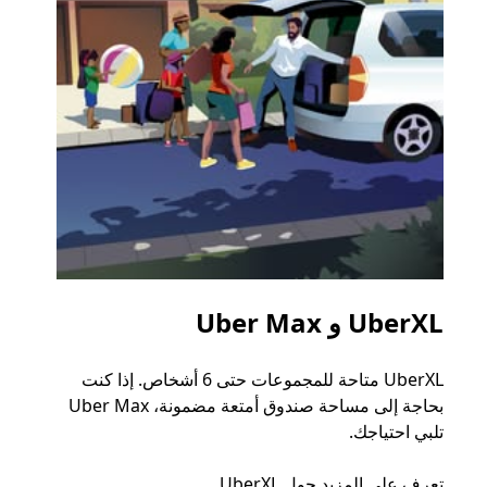
UberXL و Uber Max
الرح
UberXL متاحة للمجموعات حتى 6 أشخاص. إذا كنت
عند دع
بحاجة إلى مساحة صندوق أمتعة مضمونة، Uber Max
الجما
تلبي احتياجك.
التوصي
تعرف على المزيد حول UberXL
تعرّف 