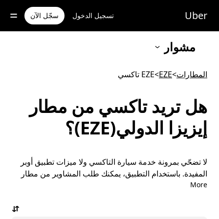
خطٍ
لوصول
Uber
تسجيل الدخول
سجّل الآن
لى
لمحتوى
لرئيسي
مشوار
المطارات
>
EZE
>
EZE تاكسي
هل تريد تاكسي من مطار
إيزيزا الدولي(EZE)؟
لا تضحّي بمرونة خدمة سيارة التاكسي ولا ميزات تطبيق أوبر
المفيدة. باستخدام التطبيق، يمكنك طلب المشاوير من مطار
More
EZE أو إليه. يمكنك طلب مشاوير في اللحظة الأخيرة عند
الحاجة، وحجز المشاوير عبر التطبيق أو عبر الإنترنت على مدار
الساعة وطوال أيام الأسبوع، والحصول على أسعار مُسبقة