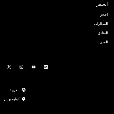
السفر
احجز
المطارات
الفنادق
المدن
العربية
كولومبوس