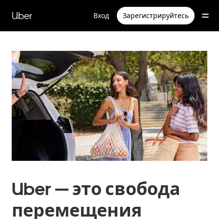
Пропустить
и
Uber
Вход
Зарегистрируйтесь
перейти
к
основному
содержимому
Uber — это свобода
перемещения