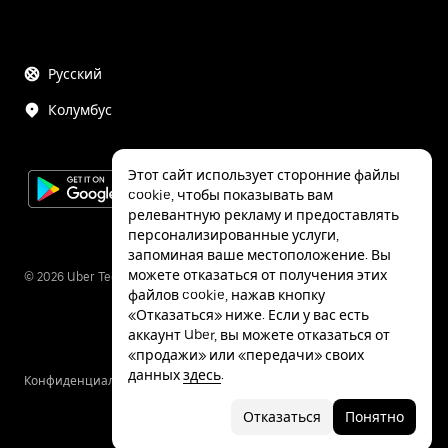
Русский
Колумбус
Этот сайт использует сторонние файлы
cookie, чтобы показывать вам
релевантную рекламу и предоставлять
персонализированные услуги,
запоминая ваше местоположение. Вы
можете отказаться от получения этих
©
2026
Uber Technologies Inc.
файлов cookie, нажав кнопку
«Отказаться» ниже. Если у вас есть
аккаунт Uber, вы можете отказаться от
«продажи» или «передачи» своих
данных
здесь
.
Конфиденциальность
Специальные
Условия
возможности
Отказаться
Понятно