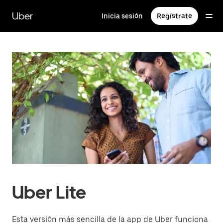
Saltar
al
Uber
Inicia sesión
Regístrate
contenido
principal
Uber Lite
Esta versión más sencilla de la app de Uber funciona