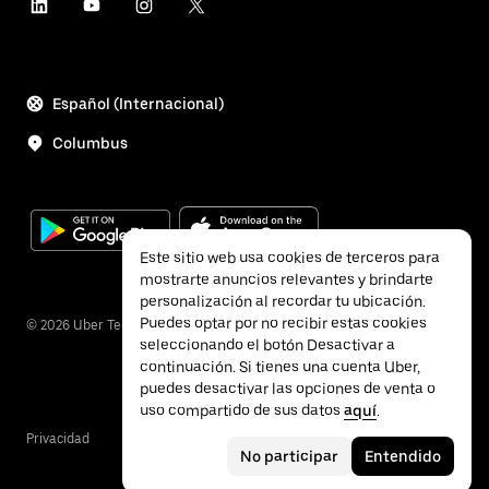
Español (Internacional)
Columbus
Este sitio web usa cookies de terceros para
mostrarte anuncios relevantes y brindarte
personalización al recordar tu ubicación.
Puedes optar por no recibir estas cookies
©
2026
Uber Technologies Inc.
seleccionando el botón Desactivar a
continuación. Si tienes una cuenta Uber,
puedes desactivar las opciones de venta o
uso compartido de sus datos
aquí
.
Privacidad
Accesibilidad
Términos
No participar
Entendido