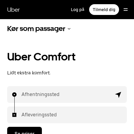
Gå
til
Uber
Log på
Tilmeld dig
hovedindhold
Kør som passager
Uber Comfort
Lidt ekstra komfort.
Afhentningssted
Afleveringssted
Se priser