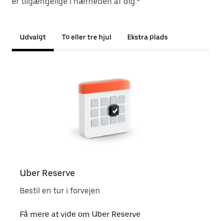
er tilgængelige i nærheden af dig.*
Udvalgt
To eller tre hjul
Ekstra plads
Uber Reserve
Uber
Bestil en tur i forvejen
Lokal
Få mere at vide om Uber Reserve
Få m