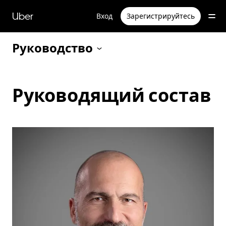
Пропустить
и
Uber
Вход
Зарегистрируйтесь
перейти
к
основному
Руководство
содержимому
Руководящий состав