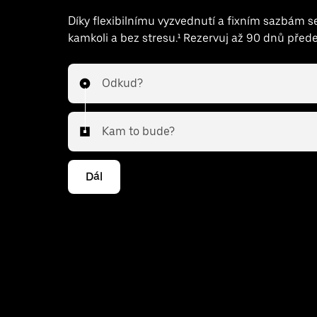
Díky flexibilnímu vyzvednutí a fixním sazbám 
kamkoli a bez stresu.¹ Rezervuj až 90 dnů před
Odkud?
Kam to bude?
Dál