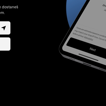
se dostaneš
em.