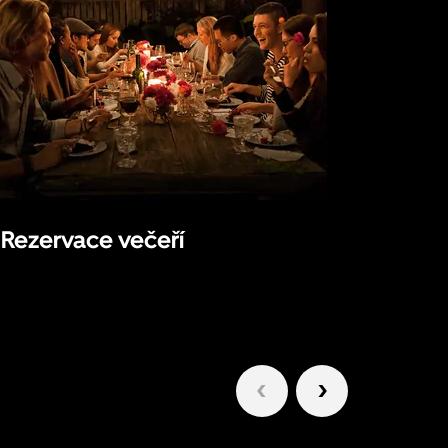
Rezervace večeří
Dojíž
1/2