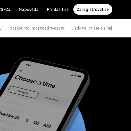
CS-CZ
Nápověda
Přihlásit se
Zaregistrovat se
y
Prozkoumej možnosti svezení
Jízdy na letiště a z něj