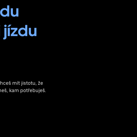
zdu
 jízdu
ceš mít jistotu, že
aneš, kam potřebuješ.