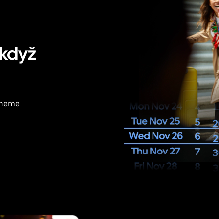
 když
edneme