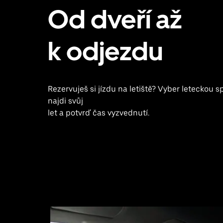
Od dveří až
k odjezdu
Rezervuješ si jízdu na letiště? Vyber leteckou s
najdi svůj
let a potvrď čas vyzvednutí.