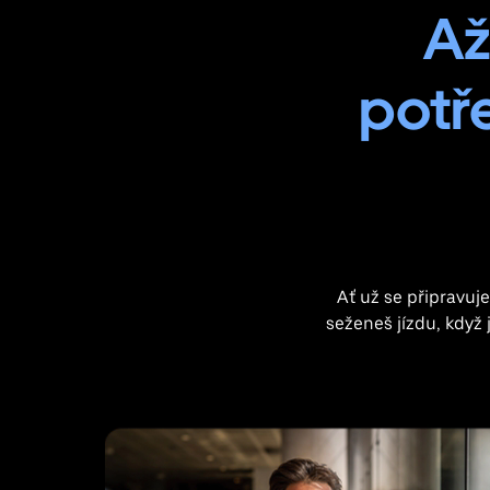
Až
potře
Ať už se připravuj
seženeš jízdu, když 