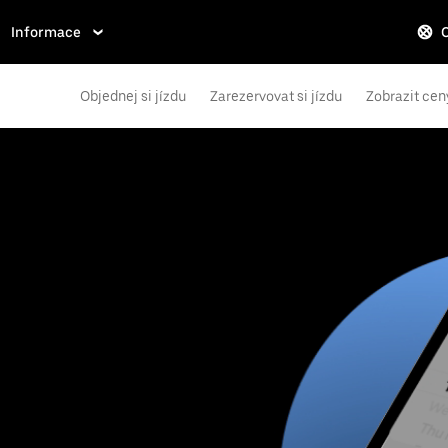
Informace
Objednej si jízdu
Zarezervovat si jízdu
Zobrazit cen