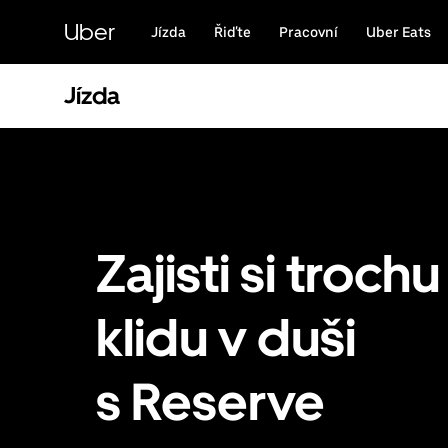
Přeskočit
na
Uber
Jízda
Řiďte
Pracovní
Uber Eats
hlavní
obsah
Jízda
Zajisti si trochu
klidu v duši
s Reserve