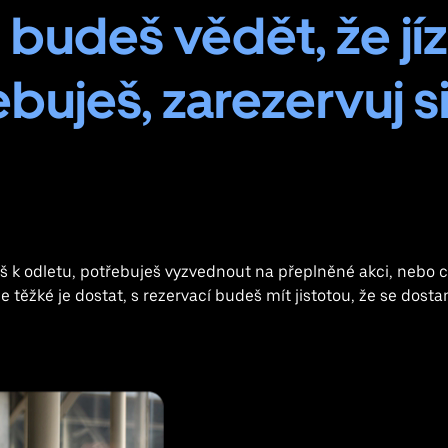
 budeš vědět, že jí
buješ, zarezervuj si
eš k odletu, potřebuješ vyzvednout na přeplněné akci, nebo ch
je těžké je dostat, s rezervací budeš mít jistotou, že se dost