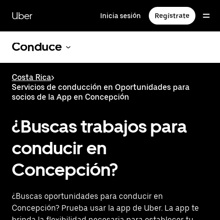
Saltar
al
Uber
Inicia sesión
Regístrate
contenido
principal
Conduce
Costa Rica
>
Servicios de conducción en Oportunidades para
socios de la App en Concepción
¿Buscas trabajos para
conducir en
Concepción?
¿Buscas oportunidades para conducir en
Concepción? Prueba usar la app de Uber. La app te
brinda la flexibilidad necesaria para establecer tu