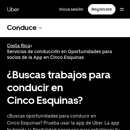
Saltar
al
Uber
Inicia sesión
Regístrate
contenido
principal
Conduce
Costa Rica
>
Servicios de conducción en Oportunidades para
socios de la App en Cinco Esquinas
¿Buscas trabajos para
conducir en
Cinco Esquinas?
¿Buscas oportunidades para conducir en
Cinco Esquinas? Prueba usar la app de Uber. La app
te brinda la flexibilidad necesaria para establecer tu