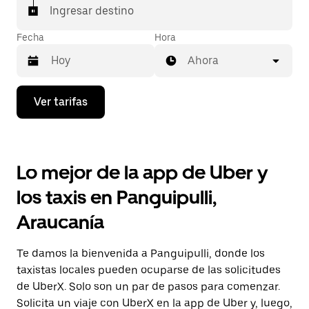
Ingresar destino
Fecha
Hora
Ahora
Presiona
Ver tarifas
la
flecha
hacia
abajo
para
Lo mejor de la app de Uber y
interactuar
con
los taxis en Panguipulli,
el
calendario
Araucanía
y
selecciona
una
Te damos la bienvenida a Panguipulli, donde los
fecha.
Presiona
taxistas locales pueden ocuparse de las solicitudes
la
de UberX. Solo son un par de pasos para comenzar.
tecla Esc
Solicita un viaje con UberX en la app de Uber y, luego,
para