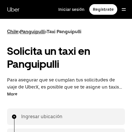
Saltar
al
Uber
Iniciar sesión
Regístrate
contenido
principal
Chile
>
Panguipulli
>
Taxi Panguipulli
Solicita un taxi en
Panguipulli
Para asegurar que se cumplan tus solicitudes de
viaje de UberX, es posible que se te asigne un taxista
en Panguipulli. De igual manera, disfrutarás de la
More
misma disponibilidad las 24 horas y las mismas
tarifas accesibles que conoces con UberX mientras
viajas a tu destino en taxi.
Ingresar ubicación