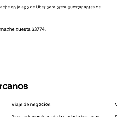
imache en la app de Uber para presupuestar antes de
imache cuesta $3774.
ercanos
Viaje de negocios
Para las juntas fuera de la ciudad y traslados
P