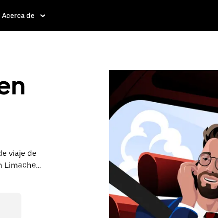
Acerca de
 en
e viaje de
en Limache.
nibilidad las
conoces con