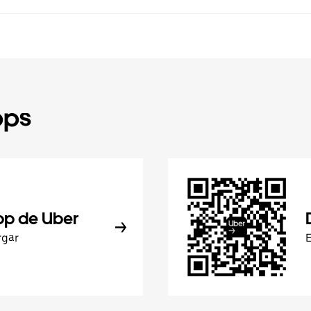
pps
pp de Uber
rgar