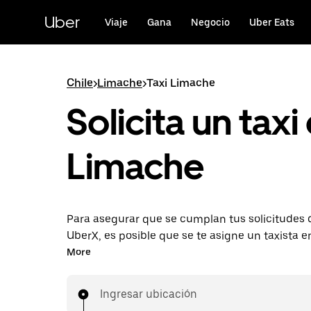
Saltar
al
Uber
Viaje
Gana
Negocio
Uber Eats
contenido
principal
Chile
>
Limache
>
Taxi Limache
Solicita un taxi
Limache
Para asegurar que se cumplan tus solicitudes d
UberX, es posible que se te asigne un taxista 
De igual manera, disfrutarás de la misma dispo
More
24 horas y las mismas tarifas accesibles que 
UberX mientras viajas a tu destino en taxi.
Ingresar ubicación