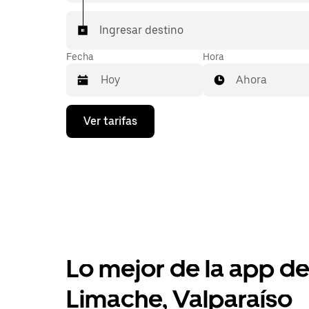
Ingresar destino
Fecha
Hora
Ahora
Presiona
Ver tarifas
la
flecha
hacia
abajo
para
interactuar
con
el
calendario
y
selecciona
Lo mejor de la app de 
una
fecha.
Presiona
Limache, Valparaíso
la