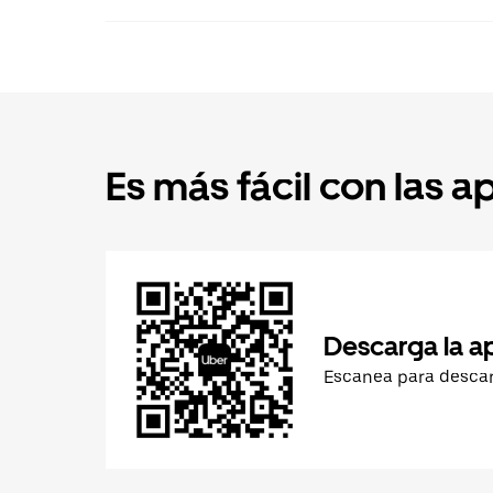
Es más fácil con las a
Descarga la a
Escanea para desca