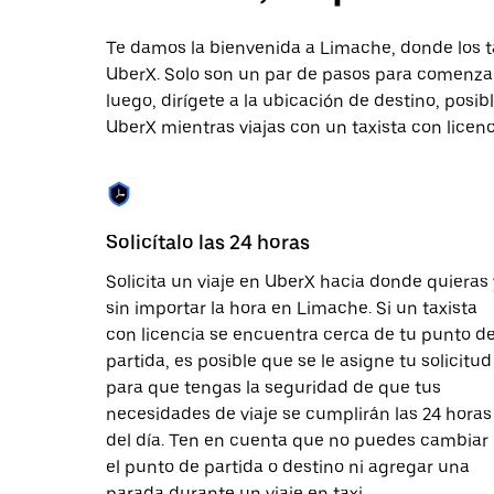
tecla Esc
para
cerrar
Te damos la bienvenida a Limache, donde los t
el
UberX. Solo son un par de pasos para comenzar.
calendario.
luego, dirígete a la ubicación de destino, pos
UberX mientras viajas con un taxista con licen
Solicítalo las 24 horas
Solicita un viaje en UberX hacia donde quieras 
sin importar la hora en Limache. Si un taxista
con licencia se encuentra cerca de tu punto d
partida, es posible que se le asigne tu solicitud
para que tengas la seguridad de que tus
necesidades de viaje se cumplirán las 24 horas
del día. Ten en cuenta que no puedes cambiar
el punto de partida o destino ni agregar una
parada durante un viaje en taxi.