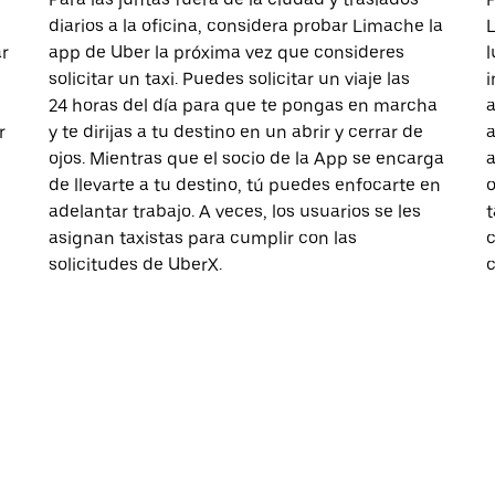
diarios a la oficina, considera probar Limache la
L
ar
app de Uber la próxima vez que consideres
l
solicitar un taxi. Puedes solicitar un viaje las
i
24 horas del día para que te pongas en marcha
a
r
y te dirijas a tu destino en un abrir y cerrar de
a
ojos. Mientras que el socio de la App se encarga
a
de llevarte a tu destino, tú puedes enfocarte en
o
adelantar trabajo. A veces, los usuarios se les
t
asignan taxistas para cumplir con las
c
solicitudes de UberX.
c