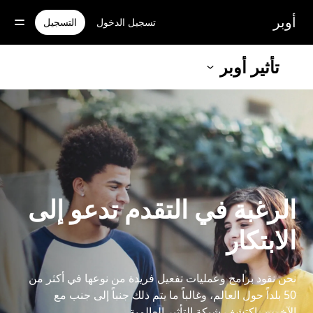
خطٍ
لوصول
أوبر
تسجيل الدخول
التسجيل
لى
لمحتوى
لرئيسي
تأثير أوبر
الرغبة في التقدم تدعو إلى
الابتكار
نحن نقود برامج وعمليات تفعيل فريدة من نوعها في أكثر من
50 بلداً حول العالم، وغالباً ما يتم ذلك جنباً إلى جنب مع
الآخرين. اكتشف شبكة التأثير العالمية.