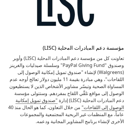
مؤسسة دعم اﻟﻣﺑﺎدرات اﻟﻣﺣﻠﯾﺔ (LISC)
تعاونت كل من ﻣؤﺳﺳﺔ دعم اﻟﻣﺑﺎدرات اﻟﻣﺣﻠﯾﺔ (LISC) وأوبر
وصندوق "PayPal Giving Fund" وسلسلة صيدليات والغرينز
(Walgreens) لإنشاء "صندوق تمويل إمكانية الوصول إلى
اللقاحات"، وهي مبادرة بقيمة 11 مليون دولار تعالج أوجه عدم
المساواة الصحية وتيسّر مشاوير الأشخاص الذين لا يستطيعون
الوصول إلى مواقع تلقِّي اللقاح بمفردهم. وستتولى ﻣؤﺳﺳﺔ
دﻋم اﻟﻣﺑﺎدرات اﻟﻣﺣﻠﯾﺔ (LISC) إدارة
"صندوق تمويل إمكانية
الوصول إلى اللقاحات"
من خلال التعاون، كما هو الحال منذ 40
عاماً، مع المنظمات غير الربحية المجتمعية والمجموعات
الأخرى لإنشاء برنامج المشاوير المجانية ودعمه.