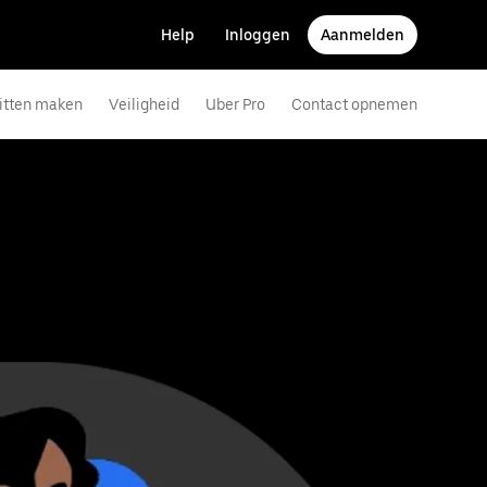
Help
Inloggen
Aanmelden
ritten maken
Veiligheid
Uber Pro
Contact opnemen