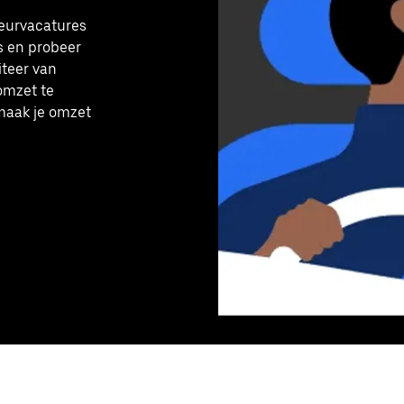
feurvacatures
s en probeer
iteer van
omzet te
maak je omzet