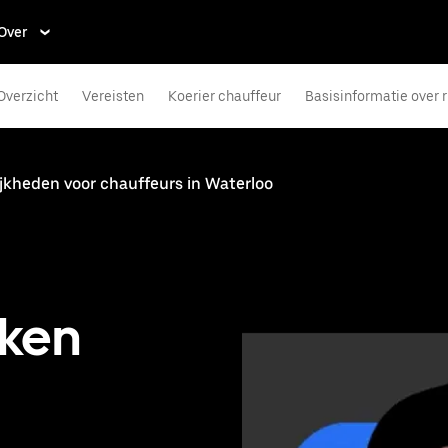
Over
Overzicht
Vereisten
Koerier chauffeur
Basisinformatie over 
jkheden voor chauffeurs in Waterloo
aken