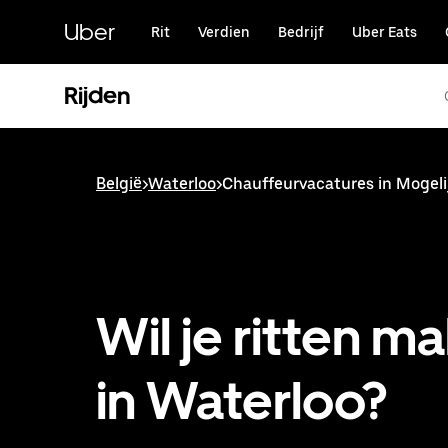
Doorgaan
naar
Uber
Rit
Verdien
Bedrijf
Uber Eats
hoofdinhoud
Rijden
België
>
Waterloo
>
Chauffeurvacatures in Mogeli
Wil je ritten m
in Waterloo?