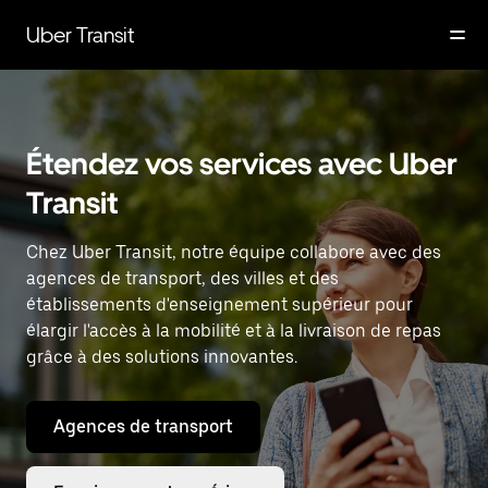
Passer
au
Uber Transit
contenu
principal
Étendez vos services avec Uber
Transit
Chez Uber Transit, notre équipe collabore avec des
agences de transport, des villes et des
établissements d'enseignement supérieur pour
élargir l'accès à la mobilité et à la livraison de repas
grâce à des solutions innovantes.
Agences de transport