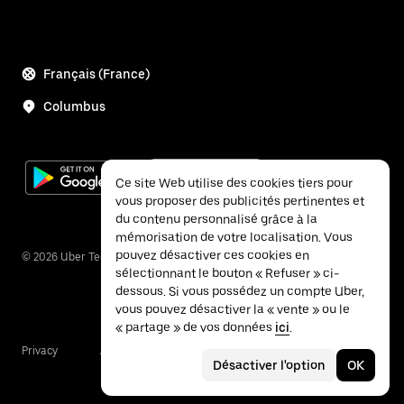
Français (France)
Columbus
Ce site Web utilise des cookies tiers pour
vous proposer des publicités pertinentes et
du contenu personnalisé grâce à la
mémorisation de votre localisation. Vous
pouvez désactiver ces cookies en
©
2026
Uber Technologies Inc.
sélectionnant le bouton « Refuser » ci-
dessous. Si vous possédez un compte Uber,
vous pouvez désactiver la « vente » ou le
« partage » de vos données
ici
.
Privacy
Accessibility
Terms
Désactiver l'option
OK