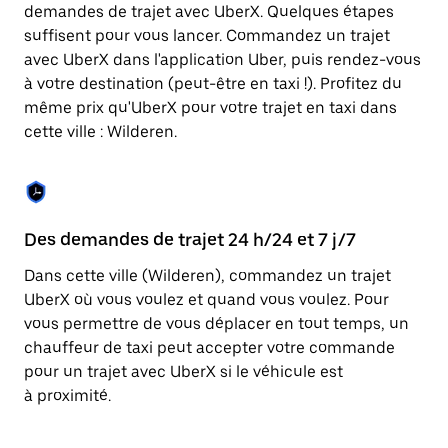
Appuyez
demandes de trajet avec UberX. Quelques étapes
sur
suffisent pour vous lancer. Commandez un trajet
la
touche
avec UberX dans l'application Uber, puis rendez-vous
Échap
à votre destination (peut-être en taxi !). Profitez du
pour
même prix qu'UberX pour votre trajet en taxi dans
fermer
le
cette ville : Wilderen.
calendrier.
Des demandes de trajet 24 h/24 et 7 j/7
Co
Dans cette ville (Wilderen), commandez un trajet
Ub
UberX où vous voulez et quand vous voulez. Pour
pr
vous permettre de vous déplacer en tout temps, un
qu
chauffeur de taxi peut accepter votre commande
fo
pour un trajet avec UberX si le véhicule est
d'
à proximité.
de