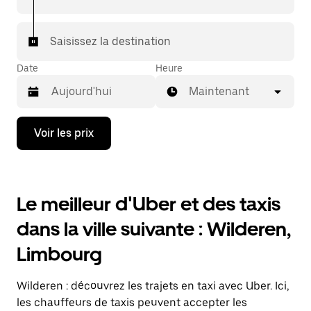
Saisissez la destination
Date
Heure
Maintenant
Appuyez
Voir les prix
sur
la
flèche
vers
le
Le meilleur d'Uber et des taxis
bas
pour
dans la ville suivante : Wilderen,
ouvrir
le
Limbourg
calendrier
et
sélectionner
Wilderen : découvrez les trajets en taxi avec Uber. Ici,
une
date.
les chauffeurs de taxis peuvent accepter les