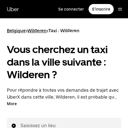
Passer
au
Uber
Se connecter
S'inscrire
contenu
principal
Belgique
>
Wilderen
>
Taxi : Wilderen
Vous cherchez un taxi
dans la ville suivante :
Wilderen ?
Pour répondre à toutes vos demandes de trajet avec
UberX dans cette ville, Wilderen, il est probable que
nous vous mettions en relation avec un chauffeur de
More
taxi. Le cas échéant, lors de votre trajet en taxi, vous
bénéficierez des mêmes prix abordables et de la
même disponibilité (24 h/24 et 7/j) qu'avec UberX.
Saisissez un lieu