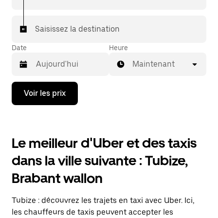
Saisissez la destination
Date
Heure
Maintenant
Appuyez
Voir les prix
sur
la
flèche
vers
le
Le meilleur d'Uber et des taxis
bas
pour
dans la ville suivante : Tubize,
ouvrir
le
Brabant wallon
calendrier
et
sélectionner
Tubize : découvrez les trajets en taxi avec Uber. Ici,
une
date.
les chauffeurs de taxis peuvent accepter les