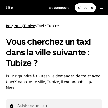
Passer
au
Uber
Se connecter
S'inscrire
contenu
principal
Belgique
>
Tubize
>
Taxi : Tubize
Vous cherchez un taxi
dans la ville suivante :
Tubize ?
Pour répondre à toutes vos demandes de trajet avec
UberX dans cette ville, Tubize, il est probable que
nous vous mettions en relation avec un chauffeur de
More
taxi. Le cas échéant, lors de votre trajet en taxi, vous
bénéficierez des mêmes prix abordables et de la
même disponibilité (24 h/24 et 7/j) qu'avec UberX.
Saisissez un lieu