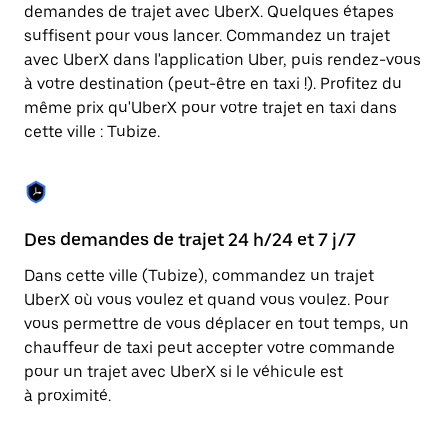
Appuyez
demandes de trajet avec UberX. Quelques étapes
sur
suffisent pour vous lancer. Commandez un trajet
la
touche
avec UberX dans l'application Uber, puis rendez-vous
Échap
à votre destination (peut-être en taxi !). Profitez du
pour
même prix qu'UberX pour votre trajet en taxi dans
fermer
le
cette ville : Tubize.
calendrier.
Des demandes de trajet 24 h/24 et 7 j/7
Co
Dans cette ville (Tubize), commandez un trajet
Ub
UberX où vous voulez et quand vous voulez. Pour
pr
vous permettre de vous déplacer en tout temps, un
ét
chauffeur de taxi peut accepter votre commande
de
pour un trajet avec UberX si le véhicule est
d'
à proximité.
be