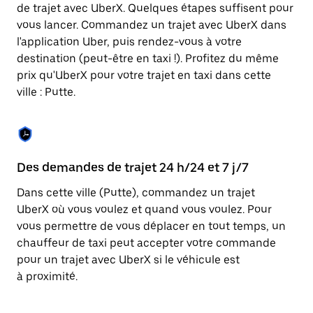
Appuyez
de trajet avec UberX. Quelques étapes suffisent pour
sur
vous lancer. Commandez un trajet avec UberX dans
la
touche
l'application Uber, puis rendez-vous à votre
Échap
destination (peut-être en taxi !). Profitez du même
pour
prix qu'UberX pour votre trajet en taxi dans cette
fermer
le
ville : Putte.
calendrier.
Des demandes de trajet 24 h/24 et 7 j/7
Co
Dans cette ville (Putte), commandez un trajet
Ub
UberX où vous voulez et quand vous voulez. Pour
pr
vous permettre de vous déplacer en tout temps, un
ét
chauffeur de taxi peut accepter votre commande
de
pour un trajet avec UberX si le véhicule est
d'
à proximité.
be