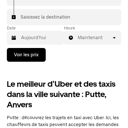
Saisissez la destination
Date
Heure
Maintenant
Appuyez
Voir les prix
sur
la
flèche
vers
le
Le meilleur d'Uber et des taxis
bas
pour
dans la ville suivante : Putte,
ouvrir
le
Anvers
calendrier
et
sélectionner
Putte : découvrez les trajets en taxi avec Uber. Ici, les
une
date.
chauffeurs de taxis peuvent accepter les demandes