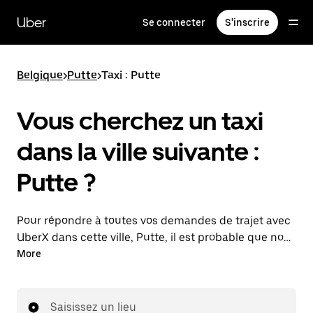
Passer
au
Uber
Se connecter
S'inscrire
contenu
principal
Belgique
>
Putte
>
Taxi : Putte
Vous cherchez un taxi
dans la ville suivante :
Putte ?
Pour répondre à toutes vos demandes de trajet avec
UberX dans cette ville, Putte, il est probable que nous
vous mettions en relation avec un chauffeur de taxi.
More
Le cas échéant, lors de votre trajet en taxi, vous
bénéficierez des mêmes prix abordables et de la
même disponibilité (24 h/24 et 7/j) qu'avec UberX.
Saisissez un lieu