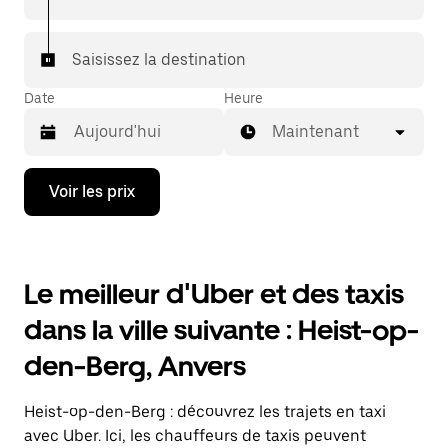
7/j) qu'avec UberX.
Saisissez la destination
Date
Heure
Maintenant
Appuyez
Voir les prix
sur
la
flèche
vers
le
Le meilleur d'Uber et des taxis
bas
pour
dans la ville suivante : Heist-op-
ouvrir
le
den-Berg, Anvers
calendrier
et
sélectionner
Heist-op-den-Berg : découvrez les trajets en taxi
une
date.
avec Uber. Ici, les chauffeurs de taxis peuvent