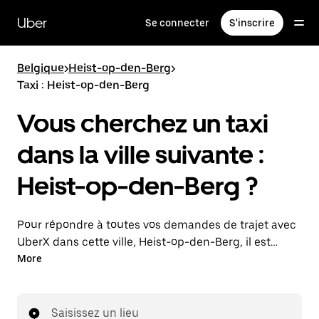
Passer
au
Uber
Se connecter
S'inscrire
contenu
principal
Belgique
>
Heist-op-den-Berg
>
Taxi : Heist-op-den-Berg
Vous cherchez un taxi
dans la ville suivante :
Heist-op-den-Berg ?
Pour répondre à toutes vos demandes de trajet avec
UberX dans cette ville, Heist-op-den-Berg, il est
probable que nous vous mettions en relation avec un
More
chauffeur de taxi. Le cas échéant, lors de votre trajet
en taxi, vous bénéficierez des mêmes prix
abordables et de la même disponibilité (24 h/24 et
Saisissez un lieu