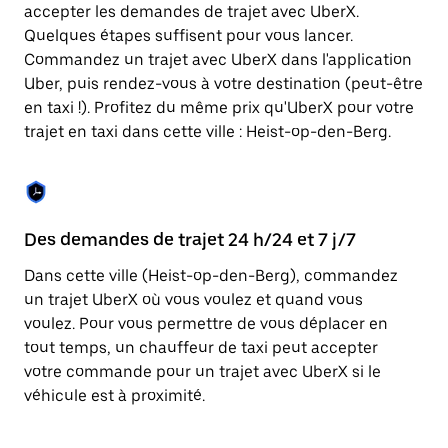
Appuyez
accepter les demandes de trajet avec UberX.
sur
Quelques étapes suffisent pour vous lancer.
la
touche
Commandez un trajet avec UberX dans l'application
Échap
Uber, puis rendez-vous à votre destination (peut-être
pour
en taxi !). Profitez du même prix qu'UberX pour votre
fermer
le
trajet en taxi dans cette ville : Heist-op-den-Berg.
calendrier.
Des demandes de trajet 24 h/24 et 7 j/7
Co
Dans cette ville (Heist-op-den-Berg), commandez
Ub
un trajet UberX où vous voulez et quand vous
pr
voulez. Pour vous permettre de vous déplacer en
En
tout temps, un chauffeur de taxi peut accepter
fo
votre commande pour un trajet avec UberX si le
d'
véhicule est à proximité.
de