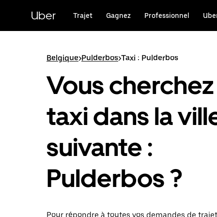
Passer
au
Uber
Trajet
Gagnez
Professionnel
Uber
contenu
principal
Belgique
>
Pulderbos
>
Taxi : Pulderbos
Vous cherchez
taxi dans la vill
suivante :
Pulderbos ?
Pour répondre à toutes vos demandes de traje