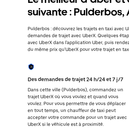
le
calendrier
suivante : Pulderbos,
et
sélectionner
une
date.
Pulderbos : découvrez les trajets en taxi avec U
Appuyez
demandes de trajet avec UberX. Quelques étap
sur
avec UberX dans l'application Uber, puis rendez-
la
touche
du même prix qu'UberX pour votre trajet en taxi 
Échap
pour
fermer
le
calendrier.
Des demandes de trajet 24 h/24 et 7 j/7
Dans cette ville (Pulderbos), commandez un
trajet UberX où vous voulez et quand vous
voulez. Pour vous permettre de vous déplacer
en tout temps, un chauffeur de taxi peut
accepter votre commande pour un trajet avec
UberX si le véhicule est à proximité.