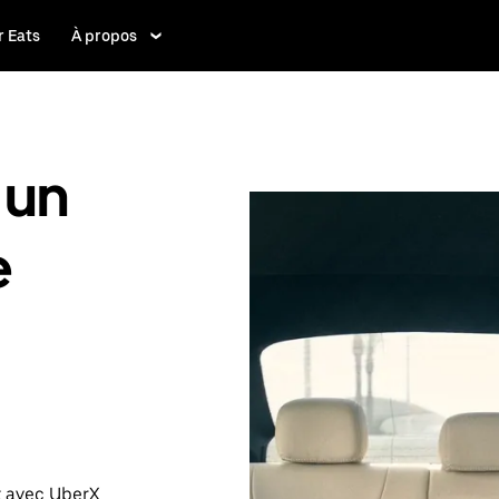
 Eats
À propos
 un
e
t avec UberX