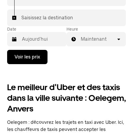
Saisissez la destination
Date
Heure
Maintenant
Appuyez
Voir les prix
sur
la
flèche
vers
le
Le meilleur d'Uber et des taxis
bas
pour
dans la ville suivante : Oelegem,
ouvrir
le
Anvers
calendrier
et
sélectionner
Oelegem : découvrez les trajets en taxi avec Uber. Ici,
une
date.
les chauffeurs de taxis peuvent accepter les