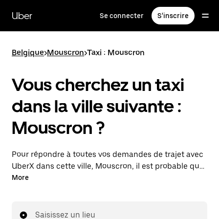
Passer
au
Uber
Se connecter
S'inscrire
contenu
principal
Belgique
>
Mouscron
>
Taxi : Mouscron
Vous cherchez un taxi
dans la ville suivante :
Mouscron ?
Pour répondre à toutes vos demandes de trajet avec
UberX dans cette ville, Mouscron, il est probable que
nous vous mettions en relation avec un chauffeur de
More
taxi. Le cas échéant, lors de votre trajet en taxi, vous
bénéficierez des mêmes prix abordables et de la
même disponibilité (24 h/24 et 7/j) qu'avec UberX.
Saisissez un lieu