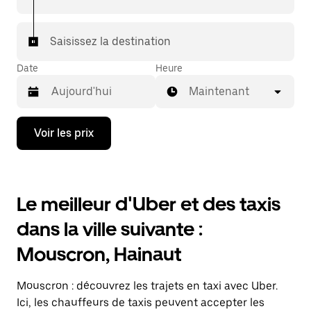
Saisissez la destination
Date
Heure
Maintenant
Appuyez
Voir les prix
sur
la
flèche
vers
le
Le meilleur d'Uber et des taxis
bas
pour
dans la ville suivante :
ouvrir
le
Mouscron, Hainaut
calendrier
et
sélectionner
Mouscron : découvrez les trajets en taxi avec Uber.
une
date.
Ici, les chauffeurs de taxis peuvent accepter les