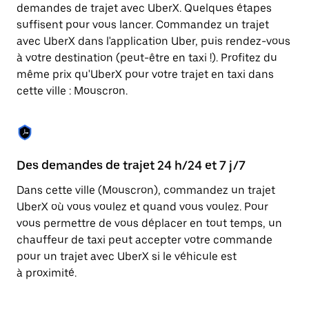
Appuyez
demandes de trajet avec UberX. Quelques étapes
sur
suffisent pour vous lancer. Commandez un trajet
la
touche
avec UberX dans l'application Uber, puis rendez-vous
Échap
à votre destination (peut-être en taxi !). Profitez du
pour
même prix qu'UberX pour votre trajet en taxi dans
fermer
le
cette ville : Mouscron.
calendrier.
Des demandes de trajet 24 h/24 et 7 j/7
Co
Dans cette ville (Mouscron), commandez un trajet
Ub
UberX où vous voulez et quand vous voulez. Pour
pr
vous permettre de vous déplacer en tout temps, un
qu
chauffeur de taxi peut accepter votre commande
fo
pour un trajet avec UberX si le véhicule est
d'
à proximité.
de