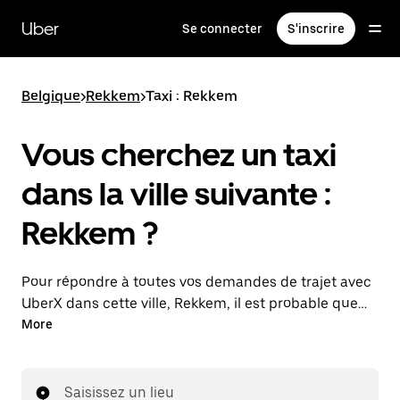
Passer
au
Uber
Se connecter
S'inscrire
contenu
principal
Belgique
>
Rekkem
>
Taxi : Rekkem
Vous cherchez un taxi
dans la ville suivante :
Rekkem ?
Pour répondre à toutes vos demandes de trajet avec
UberX dans cette ville, Rekkem, il est probable que
nous vous mettions en relation avec un chauffeur de
More
taxi. Le cas échéant, lors de votre trajet en taxi, vous
bénéficierez des mêmes prix abordables et de la
même disponibilité (24 h/24 et 7/j) qu'avec UberX.
Saisissez un lieu