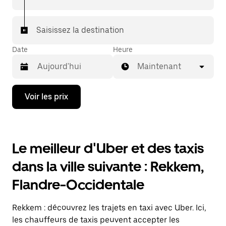
Saisissez la destination
Date
Heure
Maintenant
Appuyez
Voir les prix
sur
la
flèche
vers
le
Le meilleur d'Uber et des taxis
bas
pour
dans la ville suivante : Rekkem,
ouvrir
le
Flandre-Occidentale
calendrier
et
sélectionner
Rekkem : découvrez les trajets en taxi avec Uber. Ici,
une
date.
les chauffeurs de taxis peuvent accepter les