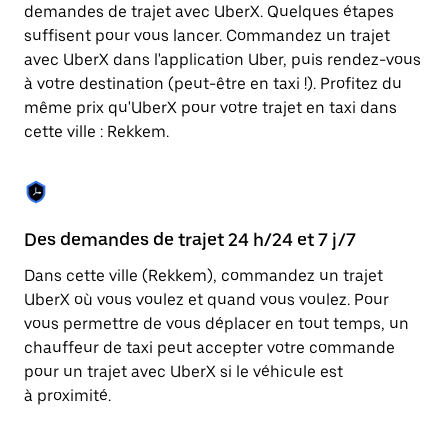
Appuyez
demandes de trajet avec UberX. Quelques étapes
sur
suffisent pour vous lancer. Commandez un trajet
la
touche
avec UberX dans l'application Uber, puis rendez-vous
Échap
à votre destination (peut-être en taxi !). Profitez du
pour
même prix qu'UberX pour votre trajet en taxi dans
fermer
le
cette ville : Rekkem.
calendrier.
Des demandes de trajet 24 h/24 et 7 j/7
Co
Dans cette ville (Rekkem), commandez un trajet
Ub
UberX où vous voulez et quand vous voulez. Pour
pr
vous permettre de vous déplacer en tout temps, un
ét
chauffeur de taxi peut accepter votre commande
de
pour un trajet avec UberX si le véhicule est
d'
à proximité.
be