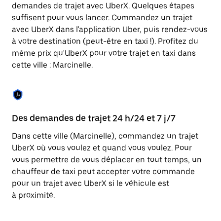
Appuyez
demandes de trajet avec UberX. Quelques étapes
sur
suffisent pour vous lancer. Commandez un trajet
la
touche
avec UberX dans l'application Uber, puis rendez-vous
Échap
à votre destination (peut-être en taxi !). Profitez du
pour
même prix qu'UberX pour votre trajet en taxi dans
fermer
le
cette ville : Marcinelle.
calendrier.
Des demandes de trajet 24 h/24 et 7 j/7
Co
Dans cette ville (Marcinelle), commandez un trajet
Ub
UberX où vous voulez et quand vous voulez. Pour
pr
vous permettre de vous déplacer en tout temps, un
qu
chauffeur de taxi peut accepter votre commande
fo
pour un trajet avec UberX si le véhicule est
d'
à proximité.
de