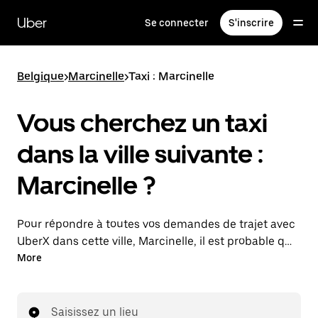
Passer
au
Uber
Se connecter
S'inscrire
contenu
principal
Belgique
>
Marcinelle
>
Taxi : Marcinelle
Vous cherchez un taxi
dans la ville suivante :
Marcinelle ?
Pour répondre à toutes vos demandes de trajet avec
UberX dans cette ville, Marcinelle, il est probable que
nous vous mettions en relation avec un chauffeur de
More
taxi. Le cas échéant, lors de votre trajet en taxi, vous
bénéficierez des mêmes prix abordables et de la
même disponibilité (24 h/24 et 7/j) qu'avec UberX.
Saisissez un lieu