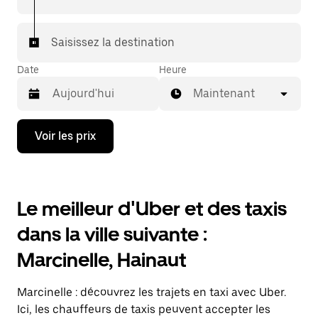
Saisissez la destination
Date
Heure
Maintenant
Appuyez
Voir les prix
sur
la
flèche
vers
le
Le meilleur d'Uber et des taxis
bas
pour
dans la ville suivante :
ouvrir
le
Marcinelle, Hainaut
calendrier
et
sélectionner
Marcinelle : découvrez les trajets en taxi avec Uber.
une
date.
Ici, les chauffeurs de taxis peuvent accepter les