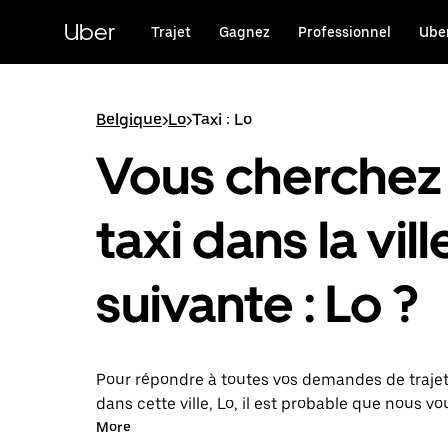
Passer
au
Uber
Trajet
Gagnez
Professionnel
Uber
contenu
principal
Belgique
>
Lo
>
Taxi : Lo
Vous cherchez
taxi dans la vill
suivante : Lo ?
Pour répondre à toutes vos demandes de traje
dans cette ville, Lo, il est probable que nous v
en relation avec un chauffeur de taxi. Le cas éc
More