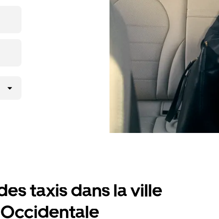
mêmes prix
et 7/j)
es taxis dans la ville
e-Occidentale