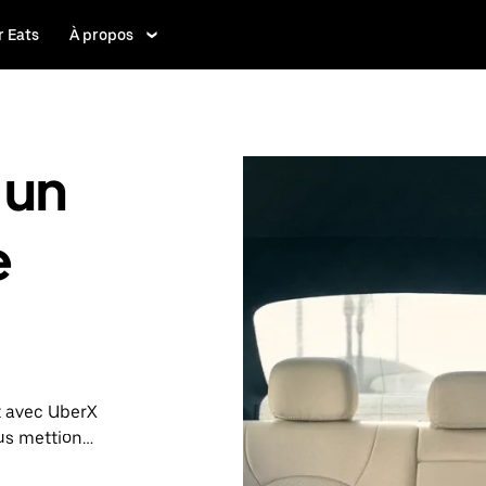
 Eats
À propos
 un
e
t avec UberX
ous mettions
héant, lors