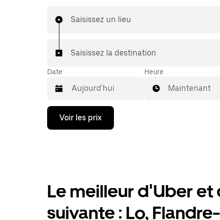
de votre trajet en taxi, vous bénéficierez des 
abordables et de la même disponibilité (24 h/24 
Saisissez un lieu
qu'avec UberX.
Saisissez la destination
Date
Heure
Maintenant
Appuyez
Voir les prix
sur
la
flèche
vers
le
bas
pour
ouvrir
Le meilleur d'Uber et d
le
calendrier
suivante : Lo, Flandr
et
sélectionner