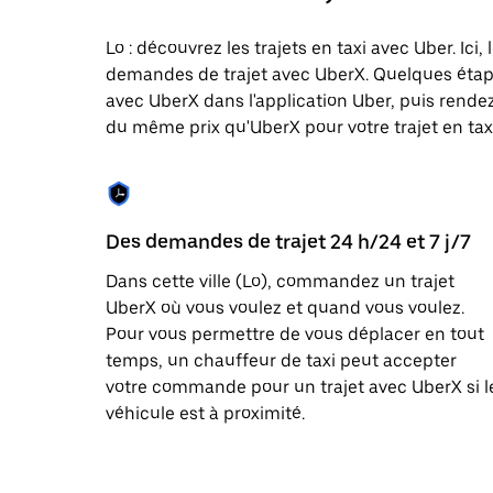
une
date.
Lo : découvrez les trajets en taxi avec Uber. Ici
Appuyez
demandes de trajet avec UberX. Quelques étap
sur
la
avec UberX dans l'application Uber, puis rendez-
touche
du même prix qu'UberX pour votre trajet en taxi 
Échap
pour
fermer
le
calendrier.
Des demandes de trajet 24 h/24 et 7 j/7
Dans cette ville (Lo), commandez un trajet
UberX où vous voulez et quand vous voulez.
Pour vous permettre de vous déplacer en tout
temps, un chauffeur de taxi peut accepter
votre commande pour un trajet avec UberX si l
véhicule est à proximité.